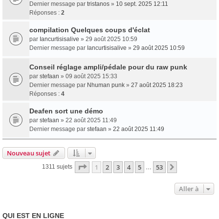
Dernier message par
tristanos
»
10 sept. 2025 12:11
Réponses :
2
compilation Quelques coups d'éclat
par
Iancurtisisalive
» 29 août 2025 10:59
Dernier message par
Iancurtisisalive
»
29 août 2025 10:59
Conseil réglage ampli/pédale pour du raw punk
par
stefaan
» 09 août 2025 15:33
Dernier message par
Nhuman punk
»
27 août 2025 18:23
Réponses :
4
Deafen sort une démo
par
stefaan
» 22 août 2025 11:49
Dernier message par
stefaan
»
22 août 2025 11:49
Nouveau sujet
Page
1
sur
53
1
2
3
4
5
53
Suivante
1311 sujets
…
Aller à
QUI EST EN LIGNE