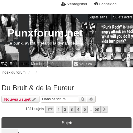
S’enregistrer
Connexion
Sujets sans réponse
Sujets actifs
Punxforum.net
Le punk, avant, c'était d'la dynamite !
FAQ
Rechercher
Membres
L’équipe du forum
Nous contacter
Index du forum
Du Bruit & de la Fureur
Rechercher
Recherche avancée
Nouveau sujet
Page
1
sur
53
1
2
3
4
5
53
Suivante
1311 sujets
…
Sujets