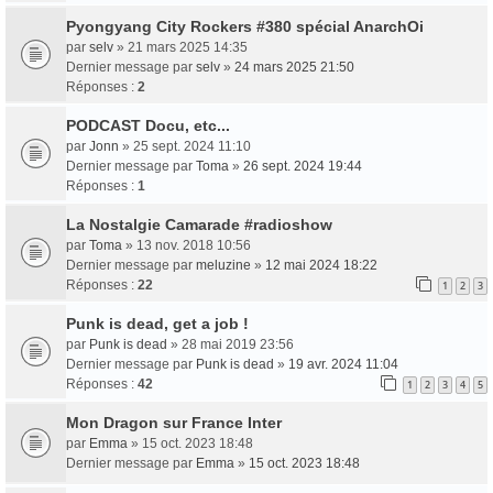
Pyongyang City Rockers #380 spécial AnarchOi
par
selv
» 21 mars 2025 14:35
Dernier message par
selv
»
24 mars 2025 21:50
Réponses :
2
PODCAST Docu, etc...
par
Jonn
» 25 sept. 2024 11:10
Dernier message par
Toma
»
26 sept. 2024 19:44
Réponses :
1
La Nostalgie Camarade #radioshow
par
Toma
» 13 nov. 2018 10:56
Dernier message par
meluzine
»
12 mai 2024 18:22
Réponses :
22
1
2
3
Punk is dead, get a job !
par
Punk is dead
» 28 mai 2019 23:56
Dernier message par
Punk is dead
»
19 avr. 2024 11:04
Réponses :
42
1
2
3
4
5
Mon Dragon sur France Inter
par
Emma
» 15 oct. 2023 18:48
Dernier message par
Emma
»
15 oct. 2023 18:48