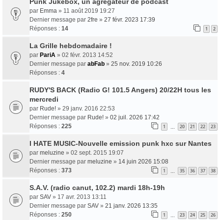
Punk Jukebox, un agrégateur de podcast
par
Emma
» 11 août 2019 19:27
Dernier message par
2fre
»
27 févr. 2023 17:39
Réponses :
14
1
2
La Grille hebdomadaire !
par
PariA
» 02 févr. 2013 14:52
Dernier message par
abFab
»
25 nov. 2019 10:26
Réponses :
4
RUDY'S BACK (Radio G! 101.5 Angers) 20/22H tous les
mercredi
par
Rude!
» 29 janv. 2016 22:53
Dernier message par
Rude!
»
02 juil. 2026 17:42
Réponses :
225
1
20
21
22
23
…
I HATE MUSIC-Nouvelle emission punk hxc sur Nantes
par
meluzine
» 02 sept. 2015 19:07
Dernier message par
meluzine
»
14 juin 2026 15:08
Réponses :
373
1
35
36
37
38
…
S.A.V. (radio canut, 102.2) mardi 18h-19h
par
SAV
» 17 avr. 2013 13:11
Dernier message par
SAV
»
21 janv. 2026 13:35
Réponses :
250
1
23
24
25
26
…