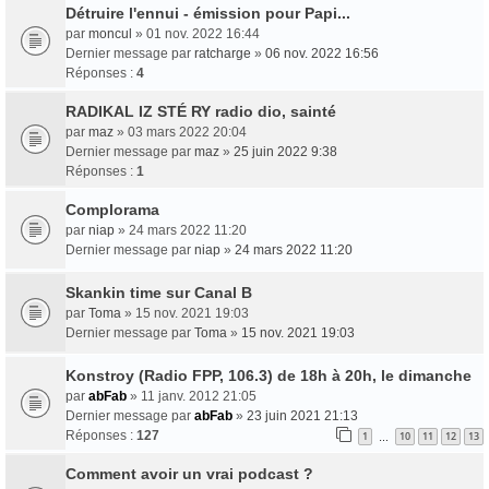
Détruire l'ennui - émission pour Papi...
par
moncul
» 01 nov. 2022 16:44
Dernier message par
ratcharge
»
06 nov. 2022 16:56
Réponses :
4
RADIKAL IZ STÉ RY radio dio, sainté
par
maz
» 03 mars 2022 20:04
Dernier message par
maz
»
25 juin 2022 9:38
Réponses :
1
Complorama
par
niap
» 24 mars 2022 11:20
Dernier message par
niap
»
24 mars 2022 11:20
Skankin time sur Canal B
par
Toma
» 15 nov. 2021 19:03
Dernier message par
Toma
»
15 nov. 2021 19:03
Konstroy (Radio FPP, 106.3) de 18h à 20h, le dimanche
par
abFab
» 11 janv. 2012 21:05
Dernier message par
abFab
»
23 juin 2021 21:13
Réponses :
127
1
10
11
12
13
…
Comment avoir un vrai podcast ?