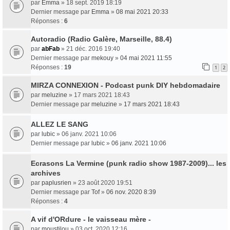
par
Emma
» 18 sept. 2019 18:19
Dernier message par
Emma
»
08 mai 2021 20:33
Réponses :
6
Autoradio (Radio Galère, Marseille, 88.4)
par
abFab
» 21 déc. 2016 19:40
Dernier message par
mekouy
»
04 mai 2021 11:55
Réponses :
19
1
2
MIRZA CONNEXION - Podcast punk DIY hebdomadaire
par
meluzine
» 17 mars 2021 18:43
Dernier message par
meluzine
»
17 mars 2021 18:43
ALLEZ LE SANG
par
lubic
» 06 janv. 2021 10:06
Dernier message par
lubic
»
06 janv. 2021 10:06
Ecrasons La Vermine (punk radio show 1987-2009)... les
archives
par
paplusrien
» 23 août 2020 19:51
Dernier message par
Tof
»
06 nov. 2020 8:39
Réponses :
4
A vif d'ORdure - le vaisseau mère -
par
moustilou
» 03 oct. 2020 12:16