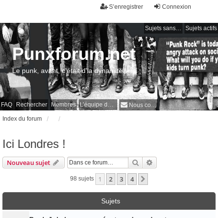
S’enregistrer
Connexion
Sujets sans réponse
Sujets actifs
Punxforum.net
Le punk, avant, c'était d'la dynamite !
FAQ
Rechercher
Membres
L’équipe du forum
Nous contacter
Index du forum
Ici Londres !
Rechercher
Recherche avancée
Nouveau sujet
1
2
3
4
Suivante
98 sujets
Sujets