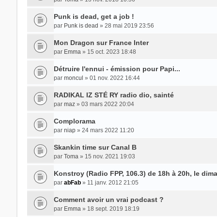
Punk is dead, get a job !
par
Punk is dead
» 28 mai 2019 23:56
Mon Dragon sur France Inter
par
Emma
» 15 oct. 2023 18:48
Détruire l'ennui - émission pour Papi...
par
moncul
» 01 nov. 2022 16:44
RADIKAL IZ STÉ RY radio dio, sainté
par
maz
» 03 mars 2022 20:04
Complorama
par
niap
» 24 mars 2022 11:20
Skankin time sur Canal B
par
Toma
» 15 nov. 2021 19:03
Konstroy (Radio FPP, 106.3) de 18h à 20h, le dim
par
abFab
» 11 janv. 2012 21:05
Comment avoir un vrai podcast ?
par
Emma
» 18 sept. 2019 18:19