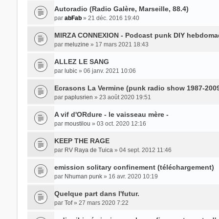
Autoradio (Radio Galère, Marseille, 88.4)
par
abFab
» 21 déc. 2016 19:40
MIRZA CONNEXION - Podcast punk DIY hebdoma
par
meluzine
» 17 mars 2021 18:43
ALLEZ LE SANG
par
lubic
» 06 janv. 2021 10:06
Ecrasons La Vermine (punk radio show 1987-2009)
par
paplusrien
» 23 août 2020 19:51
A vif d'ORdure - le vaisseau mère -
par
moustilou
» 03 oct. 2020 12:16
KEEP THE RAGE
par
RV Raya de Tuica
» 04 sept. 2012 11:46
emission solitary confinement (téléchargement)
par
Nhuman punk
» 16 avr. 2020 10:19
Quelque part dans l'futur.
par
Tof
» 27 mars 2020 7:22