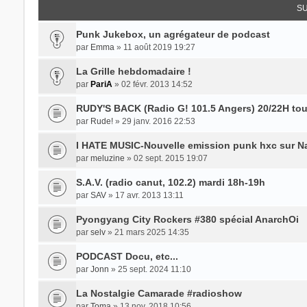
SU
Punk Jukebox, un agrégateur de podcast
par
Emma
» 11 août 2019 19:27
La Grille hebdomadaire !
par
PariA
» 02 févr. 2013 14:52
RUDY'S BACK (Radio G! 101.5 Angers) 20/22H tou
par
Rude!
» 29 janv. 2016 22:53
I HATE MUSIC-Nouvelle emission punk hxc sur N
par
meluzine
» 02 sept. 2015 19:07
S.A.V. (radio canut, 102.2) mardi 18h-19h
par
SAV
» 17 avr. 2013 13:11
Pyongyang City Rockers #380 spécial AnarchOi
par
selv
» 21 mars 2025 14:35
PODCAST Docu, etc...
par
Jonn
» 25 sept. 2024 11:10
La Nostalgie Camarade #radioshow
par
Toma
» 13 nov. 2018 10:56