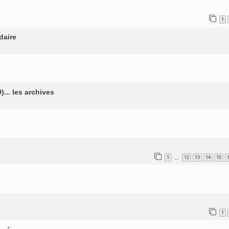
1
daire
... les archives
1
12
13
14
15
…
1