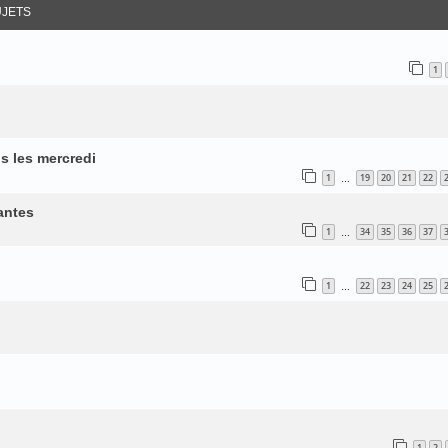
JETS
1
s les mercredi
1
19
20
21
22
…
antes
1
34
35
36
37
…
1
22
23
24
25
…
1
2