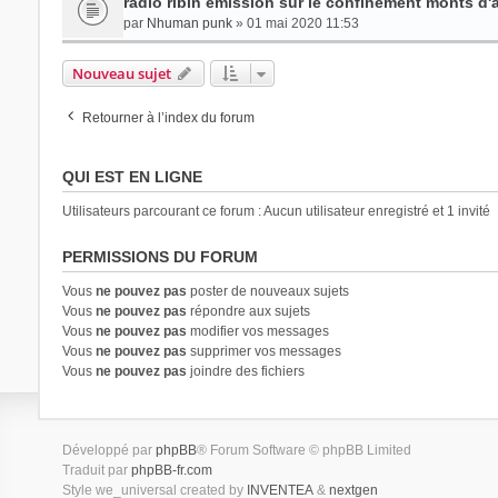
radio ribin émission sur le confinement monts d'
par
Nhuman punk
» 01 mai 2020 11:53
Nouveau sujet
Retourner à l’index du forum
QUI EST EN LIGNE
Utilisateurs parcourant ce forum : Aucun utilisateur enregistré et 1 invité
PERMISSIONS DU FORUM
Vous
ne pouvez pas
poster de nouveaux sujets
Vous
ne pouvez pas
répondre aux sujets
Vous
ne pouvez pas
modifier vos messages
Vous
ne pouvez pas
supprimer vos messages
Vous
ne pouvez pas
joindre des fichiers
Développé par
phpBB
® Forum Software © phpBB Limited
Traduit par
phpBB-fr.com
Style we_universal created by
INVENTEA
&
nextgen