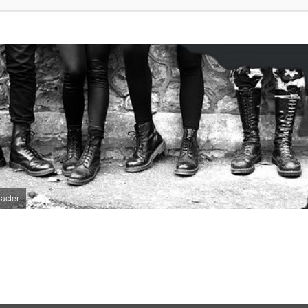
acter
e avancée