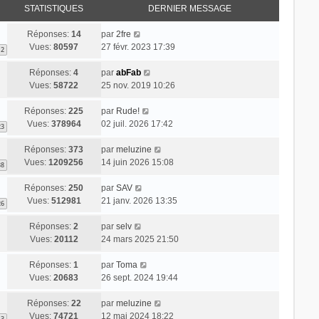
STATISTIQUES
DERNIER MESSAGE
Réponses:
14
par
2fre
Vues:
80597
27 févr. 2023 17:39
2
Réponses:
4
par
abFab
Vues:
58722
25 nov. 2019 10:26
Réponses:
225
par
Rude!
Vues:
378964
02 juil. 2026 17:42
23
Réponses:
373
par
meluzine
Vues:
1209256
14 juin 2026 15:08
38
Réponses:
250
par
SAV
Vues:
512981
21 janv. 2026 13:35
26
Réponses:
2
par
selv
Vues:
20112
24 mars 2025 21:50
Réponses:
1
par
Toma
Vues:
20683
26 sept. 2024 19:44
Réponses:
22
par
meluzine
Vues:
74721
12 mai 2024 18:22
3