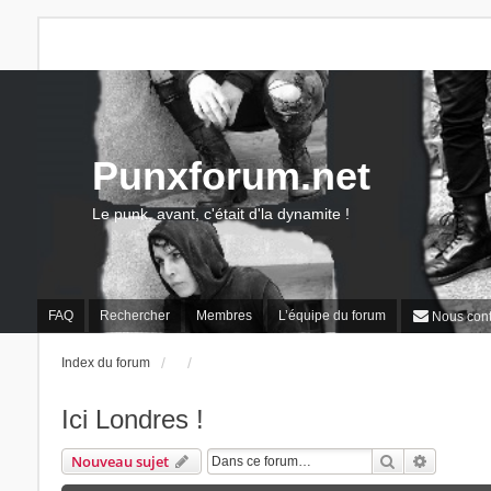
Punxforum.net
Le punk, avant, c'était d'la dynamite !
FAQ
Rechercher
Membres
L’équipe du forum
Nous cont
Index du forum
Ici Londres !
Rechercher
Recherch
Nouveau sujet