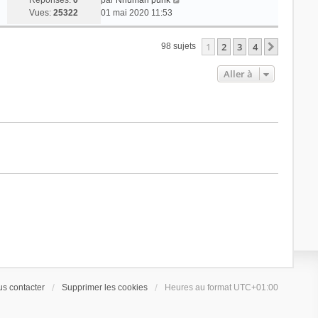
Réponses:
0
par
Nhuman punk
Vues:
25322
01 mai 2020 11:53
1
2
3
4
Suivant
98 sujets
Aller à
s contacter
Supprimer les cookies
Heures au format
UTC+01:00