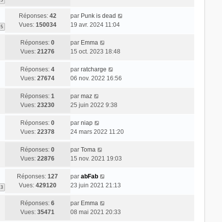
Réponses:
42
par
Punk is dead
Vues:
150034
19 avr. 2024 11:04
5
Réponses:
0
par
Emma
Vues:
21276
15 oct. 2023 18:48
Réponses:
4
par
ratcharge
Vues:
27674
06 nov. 2022 16:56
Réponses:
1
par
maz
Vues:
23230
25 juin 2022 9:38
Réponses:
0
par
niap
Vues:
22378
24 mars 2022 11:20
Réponses:
0
par
Toma
Vues:
22876
15 nov. 2021 19:03
Réponses:
127
par
abFab
Vues:
429120
23 juin 2021 21:13
13
Réponses:
6
par
Emma
Vues:
35471
08 mai 2021 20:33