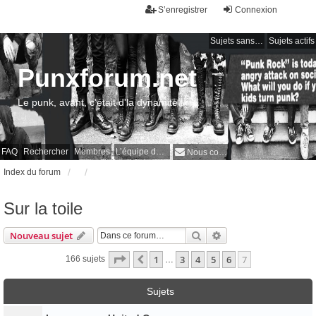
S’enregistrer
Connexion
Sujets sans réponse
Sujets actifs
Punxforum.net
Le punk, avant, c'était d'la dynamite !
FAQ
Rechercher
Membres
L’équipe du forum
Nous contacter
Index du forum
Sur la toile
Rechercher
Recherche avancée
Nouveau sujet
Page
7
sur
7
1
3
4
5
6
7
Précédente
166 sujets
…
Sujets