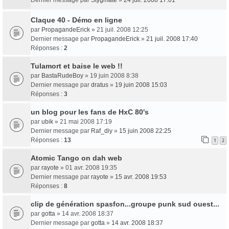
Dernier message par
Stygmate
»
24 juil. 2008 17:01
Claque 40 - Démo en ligne
par
PropagandeErick
» 21 juil. 2008 12:25
Dernier message par
PropagandeErick
»
21 juil. 2008 17:40
Réponses :
2
Tulamort et baise le web !!
par
BastaRudeBoy
» 19 juin 2008 8:38
Dernier message par
dratus
»
19 juin 2008 15:03
Réponses :
3
un blog pour les fans de HxC 80's
par
ubik
» 21 mai 2008 17:19
Dernier message par
Raf_diy
»
15 juin 2008 22:25
Réponses :
13
1
2
Atomic Tango on dah web
par
rayote
» 01 avr. 2008 19:35
Dernier message par
rayote
»
15 avr. 2008 19:53
Réponses :
8
clip de génération spasfon...groupe punk sud ouest...
par
gotta
» 14 avr. 2008 18:37
Dernier message par
gotta
»
14 avr. 2008 18:37