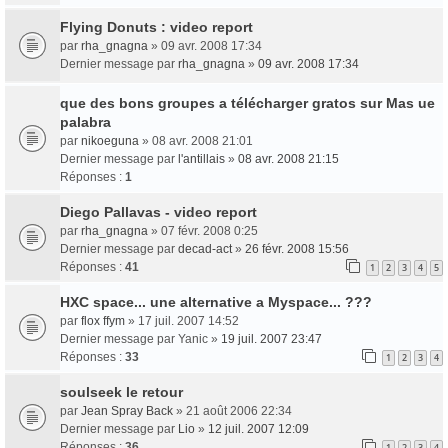
Flying Donuts : video report
par
rha_gnagna
» 09 avr. 2008 17:34
Dernier message par
rha_gnagna
»
09 avr. 2008 17:34
que des bons groupes a télécharger gratos sur Mas ue
palabra
par
nikoeguna
» 08 avr. 2008 21:01
Dernier message par
l'antillais
»
08 avr. 2008 21:15
Réponses :
1
Diego Pallavas - video report
par
rha_gnagna
» 07 févr. 2008 0:25
Dernier message par
decad-act
»
26 févr. 2008 15:56
Réponses :
41
1
2
3
4
5
HXC space... une alternative a Myspace... ???
par
flox ffym
» 17 juil. 2007 14:52
Dernier message par
Yanic
»
19 juil. 2007 23:47
Réponses :
33
1
2
3
4
soulseek le retour
par
Jean Spray Back
» 21 août 2006 22:34
Dernier message par
Lio
»
12 juil. 2007 12:09
Réponses :
36
1
2
3
4