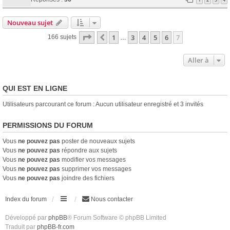
Nouveau sujet
Page
7
sur
7
1
3
4
5
6
7
Précédente
166 sujets
…
Aller à
QUI EST EN LIGNE
Utilisateurs parcourant ce forum : Aucun utilisateur enregistré et 3 invités
PERMISSIONS DU FORUM
Vous
ne pouvez pas
poster de nouveaux sujets
Vous
ne pouvez pas
répondre aux sujets
Vous
ne pouvez pas
modifier vos messages
Vous
ne pouvez pas
supprimer vos messages
Vous
ne pouvez pas
joindre des fichiers
Index du forum
Nous contacter
Développé par
phpBB
® Forum Software © phpBB Limited
Traduit par
phpBB-fr.com