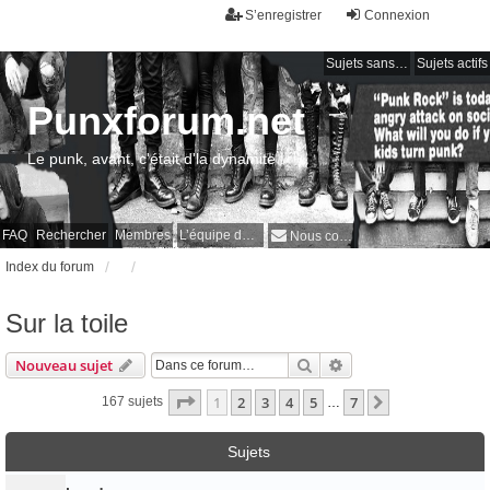
S’enregistrer
Connexion
Sujets sans réponse
Sujets actifs
Punxforum.net
Le punk, avant, c'était d'la dynamite !
FAQ
Rechercher
Membres
L’équipe du forum
Nous contacter
Index du forum
Sur la toile
Rechercher
Recherche avancée
Nouveau sujet
Page
1
sur
7
1
2
3
4
5
7
Suivante
167 sujets
…
Sujets