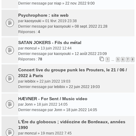
Dernier message par
niap
»
22 nov. 2022 9:00
Psychrophore : site web
par
kaosyouki
» 01 févr. 2019 23:38
Dernier message par
kaosyouki
»
08 sept. 2022 21:28
Réponses :
4
SATAN JOKERS - Fils du métal
par
moncul
» 13 juin 2022 12:44
Dernier message par
kaosyouki
»
12 août 2022 23:09
Réponses :
78
1
5
6
7
8
…
Concert live du groupe punk les Prouters, le 21 / 06 /
2022 à Paris
par
lebibix
» 22 juin 2022 19:03
Dernier message par
lebibix
»
22 juin 2022 19:03
HÆVNER - For Sent / Music video
par
Jonn
» 18 juin 2022 14:05
Dernier message par
Jonn
»
18 juin 2022 14:05
L'Ère du globocus ; vidéozine de Bordeaux, années
1990
par
moncul
» 19 mars 2022 7:45