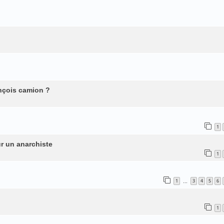
nçois camion ?
1
ur un anarchiste
1
1
3
4
5
6
…
1