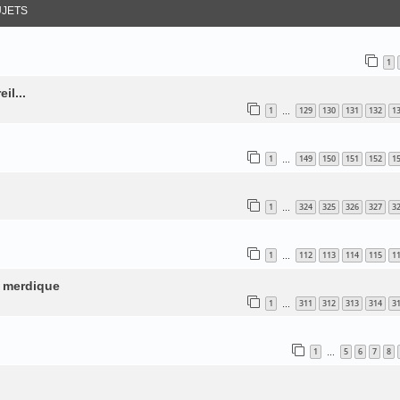
JETS
1
il...
1
129
130
131
132
1
…
1
149
150
151
152
1
…
1
324
325
326
327
3
…
1
112
113
114
115
1
…
s merdique
1
311
312
313
314
3
…
1
5
6
7
8
…