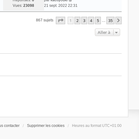
Réponses:
0
par
kaosyouki
Vues:
23098
21 sept. 2022 22:31
Page
1
sur
35
1
2
3
4
5
35
Suivant
867 sujets
…
Aller à
s contacter
Supprimer les cookies
Heures au format
UTC+01:00