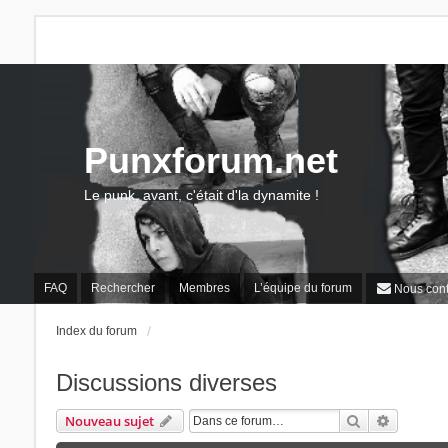
Punxforum.net
Le punk, avant, c'était d'la dynamite !
FAQ
Rechercher
Membres
L’équipe du forum
Nous cont
Index du forum
Discussions diverses
Rechercher
Recherch
Nouveau sujet