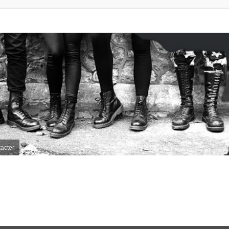
acter
e avancée