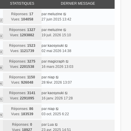
STATISTIQUES
DERNIER MESSAGE
Réponses:
17
par
meluzine
Vues:
104058
27 juin 2015 13:42
2
Réponses:
1327
par
meluzine
Vues:
1293882
19 juil. 2026 15:10
33
Réponses:
1523
par
kaosyouki
Vues:
1121739
02 mai 2026 14:38
53
Réponses:
3275
par
magicraph
Vues:
2201538
16 mars 2026 13:03
28
Réponses:
1150
par
niap
Vues:
926048
28 févr. 2026 13:07
16
Réponses:
3141
par
kaosyouki
Vues:
2291095
16 janv. 2026 17:28
15
Réponses:
86
par
niap
Vues:
183539
03 oct. 2025 6:22
9
Réponses:
0
par
Lua
Vues:
18927
23 avr. 2025 14:51