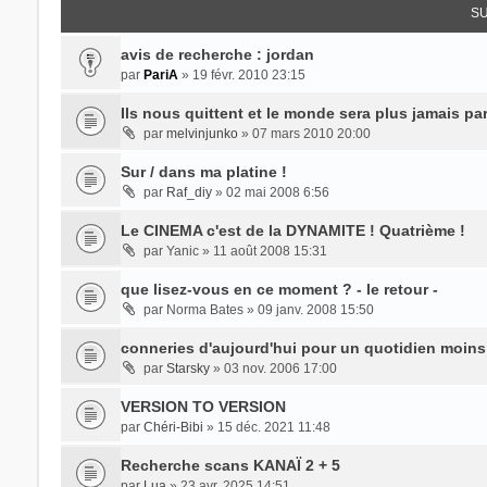
SU
avis de recherche : jordan
par
PariA
» 19 févr. 2010 23:15
Ils nous quittent et le monde sera plus jamais pare
par
melvinjunko
» 07 mars 2010 20:00
Sur / dans ma platine !
par
Raf_diy
» 02 mai 2008 6:56
Le CINEMA c'est de la DYNAMITE ! Quatrième !
par
Yanic
» 11 août 2008 15:31
que lisez-vous en ce moment ? - le retour -
par
Norma Bates
» 09 janv. 2008 15:50
conneries d'aujourd'hui pour un quotidien moin
par
Starsky
» 03 nov. 2006 17:00
VERSION TO VERSION
par
Chéri-Bibi
» 15 déc. 2021 11:48
Recherche scans KANAÏ 2 + 5
par
Lua
» 23 avr. 2025 14:51