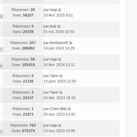
Réponses:
20
par
niap
Vues:
58207
10 févr. 2025 8:51
3
Réponses:
0
par
bub
Vues:
20339
01 oct. 2024 10:50
Réponses:
207
par
benlarouill'
Vues:
286982
14 juin 2024 14:29
21
Réponses:
58
par
niap
Vues:
185419
16 févr. 2024 13:11
6
Réponses:
0
par
Yann
Vues:
21330
13 janv. 2024 22:59
Réponses:
2
par
Yann
Vues:
24147
24 déc. 2023 16:10
Réponses:
1
par
Chéri-Bibi
Vues:
21873
26 nov. 2023 13:42
Réponses:
763
par
niap
Vues:
670374
23 nov. 2023 10:06
77