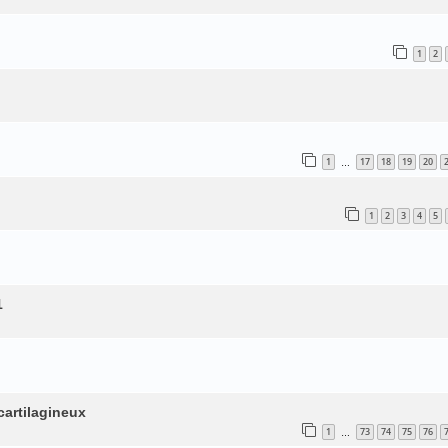
1
2
1
17
18
19
20
…
1
2
3
4
5
1
artilagineux
1
73
74
75
76
…