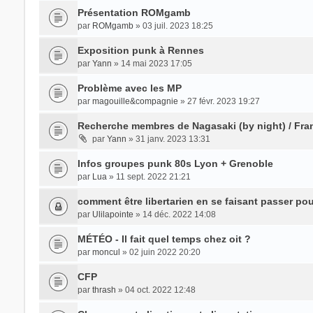
Présentation ROMgamb
par
ROMgamb
» 03 juil. 2023 18:25
Exposition punk à Rennes
par
Yann
» 14 mai 2023 17:05
Problème avec les MP
par
magouille&compagnie
» 27 févr. 2023 19:27
Recherche membres de Nagasaki (by night) / Fra
par
Yann
» 31 janv. 2023 13:31
Infos groupes punk 80s Lyon + Grenoble
par
Lua
» 11 sept. 2022 21:21
comment être libertarien en se faisant passer po
par
Ulilapointe
» 14 déc. 2022 14:08
MÉTÉO - Il fait quel temps chez oit ?
par
moncul
» 02 juin 2022 20:20
CFP
par
thrash
» 04 oct. 2022 12:48