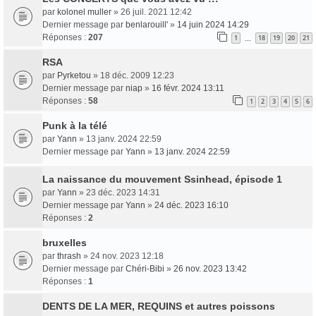
par
kolonel muller
» 26 juil. 2021 12:42
Dernier message par
benlarouill'
»
14 juin 2024 14:29
Réponses :
207
1
18
19
20
21
…
RSA
par
Pyrketou
» 18 déc. 2009 12:23
Dernier message par
niap
»
16 févr. 2024 13:11
Réponses :
58
1
2
3
4
5
6
Punk à la télé
par
Yann
» 13 janv. 2024 22:59
Dernier message par
Yann
»
13 janv. 2024 22:59
La naissance du mouvement Ssinhead, épisode 1
par
Yann
» 23 déc. 2023 14:31
Dernier message par
Yann
»
24 déc. 2023 16:10
Réponses :
2
bruxelles
par
thrash
» 24 nov. 2023 12:18
Dernier message par
Chéri-Bibi
»
26 nov. 2023 13:42
Réponses :
1
DENTS DE LA MER, REQUINS et autres poissons