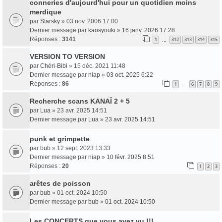
conneries d'aujourd'hui pour un quotidien moins
merdique
par
Starsky
» 03 nov. 2006 17:00
Dernier message par
kaosyouki
»
16 janv. 2026 17:28
Réponses :
3141
1
312
313
314
315
…
VERSION TO VERSION
par
Chéri-Bibi
» 15 déc. 2021 11:48
Dernier message par
niap
»
03 oct. 2025 6:22
Réponses :
86
1
6
7
8
9
…
Recherche scans KANAÏ 2 + 5
par
Lua
» 23 avr. 2025 14:51
Dernier message par
Lua
»
23 avr. 2025 14:51
punk et grimpette
par
bub
» 12 sept. 2023 13:33
Dernier message par
niap
»
10 févr. 2025 8:51
Réponses :
20
1
2
3
arêtes de poisson
par
bub
» 01 oct. 2024 10:50
Dernier message par
bub
»
01 oct. 2024 10:50
Les CONCERTS que vous avez vu !!!