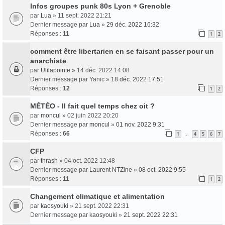
Infos groupes punk 80s Lyon + Grenoble
par
Lua
» 11 sept. 2022 21:21
Dernier message par
Lua
»
29 déc. 2022 16:32
Réponses :
11
1
2
comment être libertarien en se faisant passer pour un
anarchiste
par
Ulilapointe
» 14 déc. 2022 14:08
Dernier message par
Yanic
»
18 déc. 2022 17:51
Réponses :
12
1
2
MÉTÉO - Il fait quel temps chez oit ?
par
moncul
» 02 juin 2022 20:20
Dernier message par
moncul
»
01 nov. 2022 9:31
Réponses :
66
1
4
5
6
7
…
CFP
par
thrash
» 04 oct. 2022 12:48
Dernier message par
Laurent NTZine
»
08 oct. 2022 9:55
Réponses :
11
1
2
Changement climatique et alimentation
par
kaosyouki
» 21 sept. 2022 22:31
Dernier message par
kaosyouki
»
21 sept. 2022 22:31