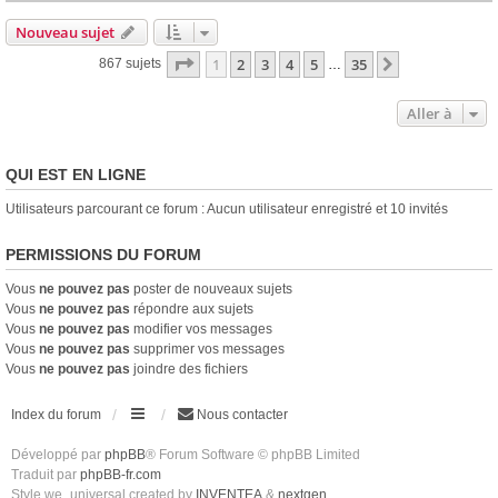
Nouveau sujet
Page
1
sur
35
1
2
3
4
5
35
Suivante
867 sujets
…
Aller à
QUI EST EN LIGNE
Utilisateurs parcourant ce forum : Aucun utilisateur enregistré et 10 invités
PERMISSIONS DU FORUM
Vous
ne pouvez pas
poster de nouveaux sujets
Vous
ne pouvez pas
répondre aux sujets
Vous
ne pouvez pas
modifier vos messages
Vous
ne pouvez pas
supprimer vos messages
Vous
ne pouvez pas
joindre des fichiers
Index du forum
Nous contacter
Développé par
phpBB
® Forum Software © phpBB Limited
Traduit par
phpBB-fr.com
Style we_universal created by
INVENTEA
&
nextgen