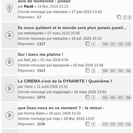
avis de recherche : jordan
par
PariA
» 19 févr. 2010 23:15
Dernier message par
meluzine
»
27 juin 2015 13:42
Réponses :
17
1
2
Ils nous quittent et le monde sera plus jamais pareil...
par
melvinjunko
» 07 mars 2010 20:00
Dernier message par
meluzine
»
19 juil. 2026 15:10
Réponses :
1327
1
130
131
132
133
…
Sur / dans ma platine !
par
Raf_diy
» 02 mai 2008 6:56
Dernier message par
kaosyouki
»
02 mai 2026 14:38
Réponses :
1523
1
150
151
152
153
…
Le CINEMA c'est de la DYNAMITE ! Quatrième !
par
Yanic
» 11 août 2008 15:31
Dernier message par
magicraph
»
16 mars 2026 13:03
Réponses :
3275
1
325
326
327
328
…
que lisez-vous en ce moment ? - le retour -
par
Norma Bates
» 09 janv. 2008 15:50
Dernier message par
niap
»
28 févr. 2026 13:07
Réponses :
1150
1
113
114
115
116
…