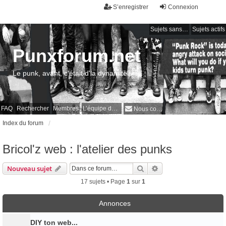
S’enregistrer
Connexion
Sujets sans réponse
Sujets actifs
Punxforum.net
Le punk, avant, c'était d'la dynamite !
FAQ
Rechercher
Membres
L’équipe du forum
Nous contacter
Index du forum
Bricol'z web : l'atelier des punks
Rechercher
Recherche avancée
Nouveau sujet
17 sujets • Page
1
sur
1
Annonces
DIY ton web...