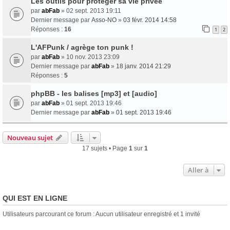
Les outils pour protéger sa vie privée
par
abFab
» 02 sept. 2013 19:11
Dernier message par
Asso-NO
»
03 févr. 2014 14:58
Réponses :
16
1
2
L'AFPunk / agrège ton punk !
par
abFab
» 10 nov. 2013 23:09
Dernier message par
abFab
»
18 janv. 2014 21:29
Réponses :
5
phpBB - les balises [mp3] et [audio]
par
abFab
» 01 sept. 2013 19:46
Dernier message par
abFab
»
01 sept. 2013 19:46
Nouveau sujet
17 sujets • Page
1
sur
1
Aller à
QUI EST EN LIGNE
Utilisateurs parcourant ce forum : Aucun utilisateur enregistré et 1 invité