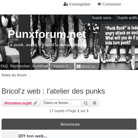
S’enregistrer
Connexion
Sujets sans réponse
Sujets actifs
Punxforum.net
Le punk, avant, c'était d'la dynamite !
FAQ
Rechercher
Membres
L’équipe du forum
Nous contacter
Index du forum
Bricol'z web : l'atelier des punks
Rechercher
Recherche avancée
Nouveau sujet
17 sujets • Page
1
sur
1
Annonces
DIY ton web...