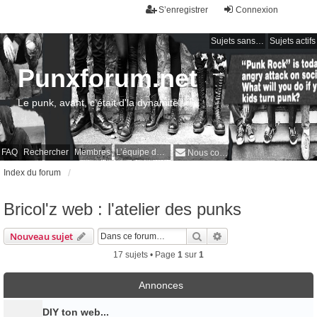
S’enregistrer
Connexion
Sujets sans réponse
Sujets actifs
Punxforum.net
Le punk, avant, c'était d'la dynamite !
FAQ
Rechercher
Membres
L’équipe du forum
Nous contacter
Index du forum
Bricol'z web : l'atelier des punks
Rechercher
Recherche avancée
Nouveau sujet
17 sujets • Page
1
sur
1
Annonces
DIY ton web...