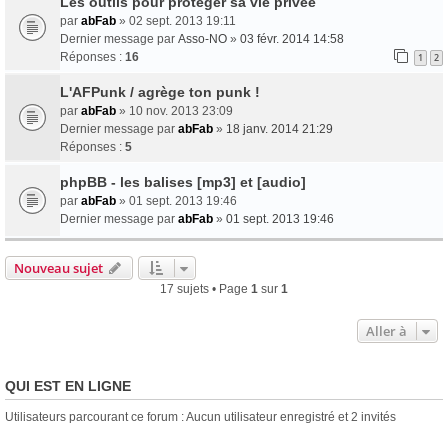
Les outils pour protéger sa vie privée
par
abFab
» 02 sept. 2013 19:11
Dernier message par
Asso-NO
»
03 févr. 2014 14:58
Réponses :
16
1
2
L'AFPunk / agrège ton punk !
par
abFab
» 10 nov. 2013 23:09
Dernier message par
abFab
»
18 janv. 2014 21:29
Réponses :
5
phpBB - les balises [mp3] et [audio]
par
abFab
» 01 sept. 2013 19:46
Dernier message par
abFab
»
01 sept. 2013 19:46
Nouveau sujet
17 sujets • Page
1
sur
1
Aller à
QUI EST EN LIGNE
Utilisateurs parcourant ce forum : Aucun utilisateur enregistré et 2 invités