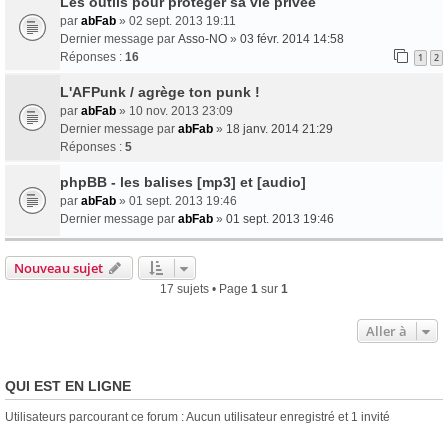
Les outils pour protéger sa vie privée
par
abFab
» 02 sept. 2013 19:11
Dernier message par
Asso-NO
»
03 févr. 2014 14:58
Réponses :
16
1
2
L'AFPunk / agrège ton punk !
par
abFab
» 10 nov. 2013 23:09
Dernier message par
abFab
»
18 janv. 2014 21:29
Réponses :
5
phpBB - les balises [mp3] et [audio]
par
abFab
» 01 sept. 2013 19:46
Dernier message par
abFab
»
01 sept. 2013 19:46
Nouveau sujet
17 sujets • Page
1
sur
1
Aller à
QUI EST EN LIGNE
Utilisateurs parcourant ce forum : Aucun utilisateur enregistré et 1 invité