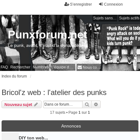
S’enregistrer
Connexion
Sujets sans réponse
Sujets actifs
Punxforum.net
Le punk, avant, c'était d'la dynamite !
FAQ
Rechercher
Membres
L’équipe du forum
Nous contacter
Index du forum
Bricol'z web : l'atelier des punks
Rechercher
Recherche avancée
Nouveau sujet
17 sujets • Page
1
sur
1
Annonces
DIY ton web...