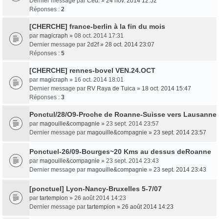
Dernier message par
Ced.
»
24 nov. 2014 12:52
Réponses :
2
[CHERCHE] france-berlin à la fin du mois
par
magicraph
» 08 oct. 2014 17:31
Dernier message par
2d2f
»
28 oct. 2014 23:07
Réponses :
5
[CHERCHE] rennes-bovel VEN.24.OCT
par
magicraph
» 16 oct. 2014 18:01
Dernier message par
RV Raya de Tuica
»
18 oct. 2014 15:47
Réponses :
3
Ponctul/28/O9-Proche de Roanne-Suisse vers Lausanne
par
magouille&compagnie
» 23 sept. 2014 23:57
Dernier message par
magouille&compagnie
»
23 sept. 2014 23:57
Ponctuel-26/09-Bourges~20 Kms au dessus deRoanne
par
magouille&compagnie
» 23 sept. 2014 23:43
Dernier message par
magouille&compagnie
»
23 sept. 2014 23:43
[ponctuel] Lyon-Nancy-Bruxelles 5-7/07
par
tartempion
» 26 août 2014 14:23
Dernier message par
tartempion
»
26 août 2014 14:23