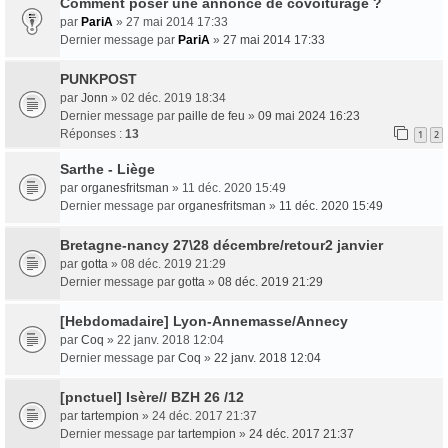
Comment poser une annonce de covoiturage ?
par
PariA
» 27 mai 2014 17:33
Dernier message par
PariA
»
27 mai 2014 17:33
PUNKPOST
par
Jonn
» 02 déc. 2019 18:34
Dernier message par
paille de feu
»
09 mai 2024 16:23
Réponses :
13
1
2
Sarthe - Liège
par
organesfritsman
» 11 déc. 2020 15:49
Dernier message par
organesfritsman
»
11 déc. 2020 15:49
Bretagne-nancy 27\28 décembre/retour2 janvier
par
gotta
» 08 déc. 2019 21:29
Dernier message par
gotta
»
08 déc. 2019 21:29
[Hebdomadaire] Lyon-Annemasse/Annecy
par
Coq
» 22 janv. 2018 12:04
Dernier message par
Coq
»
22 janv. 2018 12:04
[pnctuel] Isère// BZH 26 /12
par
tartempion
» 24 déc. 2017 21:37
Dernier message par
tartempion
»
24 déc. 2017 21:37