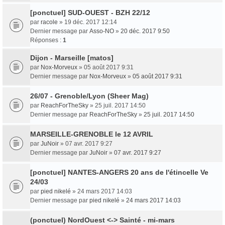
[ponctuel] SUD-OUEST - BZH 22/12
par
racole
» 19 déc. 2017 12:14
Dernier message par
Asso-NO
»
20 déc. 2017 9:50
Réponses :
1
Dijon - Marseille [matos]
par
Nox-Morveux
» 05 août 2017 9:31
Dernier message par
Nox-Morveux
»
05 août 2017 9:31
26/07 - Grenoble/Lyon (Sheer Mag)
par
ReachForTheSky
» 25 juil. 2017 14:50
Dernier message par
ReachForTheSky
»
25 juil. 2017 14:50
MARSEILLE-GRENOBLE le 12 AVRIL
par
JuNoir
» 07 avr. 2017 9:27
Dernier message par
JuNoir
»
07 avr. 2017 9:27
[ponctuel] NANTES-ANGERS 20 ans de l'étincelle Ve
24/03
par
pied nikelé
» 24 mars 2017 14:03
Dernier message par
pied nikelé
»
24 mars 2017 14:03
(ponctuel) NordOuest <-> Sainté - mi-mars