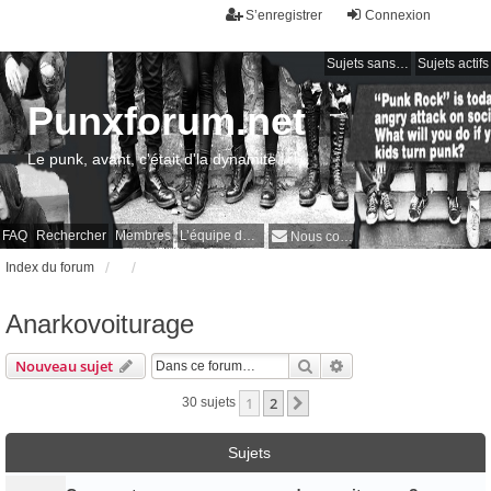
S’enregistrer
Connexion
Sujets sans réponse
Sujets actifs
Punxforum.net
Le punk, avant, c'était d'la dynamite !
FAQ
Rechercher
Membres
L’équipe du forum
Nous contacter
Index du forum
Anarkovoiturage
Rechercher
Recherche avancée
Nouveau sujet
1
2
Suivante
30 sujets
Sujets