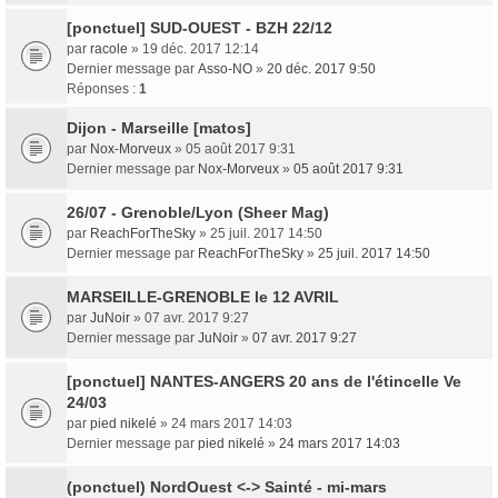
[ponctuel] SUD-OUEST - BZH 22/12
par
racole
» 19 déc. 2017 12:14
Dernier message par
Asso-NO
»
20 déc. 2017 9:50
Réponses :
1
Dijon - Marseille [matos]
par
Nox-Morveux
» 05 août 2017 9:31
Dernier message par
Nox-Morveux
»
05 août 2017 9:31
26/07 - Grenoble/Lyon (Sheer Mag)
par
ReachForTheSky
» 25 juil. 2017 14:50
Dernier message par
ReachForTheSky
»
25 juil. 2017 14:50
MARSEILLE-GRENOBLE le 12 AVRIL
par
JuNoir
» 07 avr. 2017 9:27
Dernier message par
JuNoir
»
07 avr. 2017 9:27
[ponctuel] NANTES-ANGERS 20 ans de l'étincelle Ve
24/03
par
pied nikelé
» 24 mars 2017 14:03
Dernier message par
pied nikelé
»
24 mars 2017 14:03
(ponctuel) NordOuest <-> Sainté - mi-mars