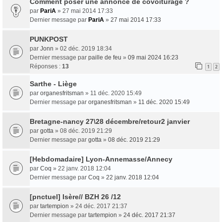
Comment poser une annonce de covoiturage ?
par
PariA
» 27 mai 2014 17:33
Dernier message par
PariA
»
27 mai 2014 17:33
PUNKPOST
par
Jonn
» 02 déc. 2019 18:34
Dernier message par
paille de feu
»
09 mai 2024 16:23
Réponses :
13
1
2
Sarthe - Liège
par
organesfritsman
» 11 déc. 2020 15:49
Dernier message par
organesfritsman
»
11 déc. 2020 15:49
Bretagne-nancy 27\28 décembre/retour2 janvier
par
gotta
» 08 déc. 2019 21:29
Dernier message par
gotta
»
08 déc. 2019 21:29
[Hebdomadaire] Lyon-Annemasse/Annecy
par
Coq
» 22 janv. 2018 12:04
Dernier message par
Coq
»
22 janv. 2018 12:04
[pnctuel] Isère// BZH 26 /12
par
tartempion
» 24 déc. 2017 21:37
Dernier message par
tartempion
»
24 déc. 2017 21:37