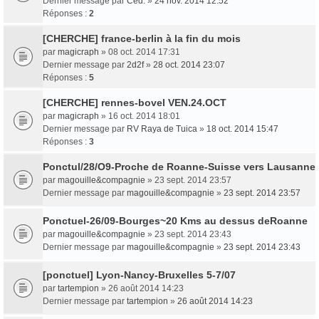
Dernier message par
Ced.
»
24 nov. 2014 12:52
Réponses :
2
[CHERCHE] france-berlin à la fin du mois
par
magicraph
» 08 oct. 2014 17:31
Dernier message par
2d2f
»
28 oct. 2014 23:07
Réponses :
5
[CHERCHE] rennes-bovel VEN.24.OCT
par
magicraph
» 16 oct. 2014 18:01
Dernier message par
RV Raya de Tuica
»
18 oct. 2014 15:47
Réponses :
3
Ponctul/28/O9-Proche de Roanne-Suisse vers Lausanne
par
magouille&compagnie
» 23 sept. 2014 23:57
Dernier message par
magouille&compagnie
»
23 sept. 2014 23:57
Ponctuel-26/09-Bourges~20 Kms au dessus deRoanne
par
magouille&compagnie
» 23 sept. 2014 23:43
Dernier message par
magouille&compagnie
»
23 sept. 2014 23:43
[ponctuel] Lyon-Nancy-Bruxelles 5-7/07
par
tartempion
» 26 août 2014 14:23
Dernier message par
tartempion
»
26 août 2014 14:23