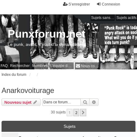
S’enregistrer
Connexion
Sujets sans réponse
Sujets actifs
Punxforum.net
Le punk, avant, c'était d'la dynamite !
FAQ
Rechercher
Membres
L’équipe du forum
Nous contacter
Index du forum
Anarkovoiturage
Rechercher
Recherche avancée
Nouveau sujet
1
2
Suivante
30 sujets
Sujets