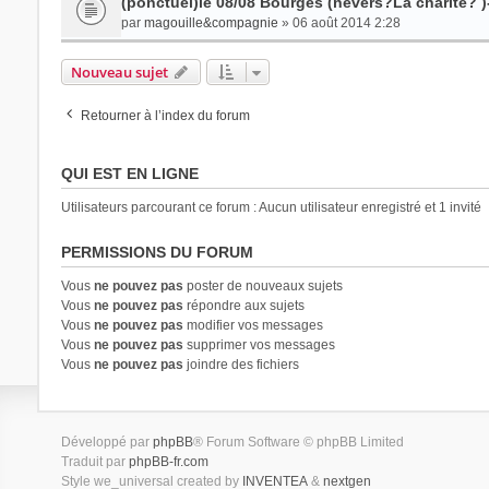
(ponctuel)le 08/08 Bourges (nevers?La charité? 
par
magouille&compagnie
» 06 août 2014 2:28
Nouveau sujet
Retourner à l’index du forum
QUI EST EN LIGNE
Utilisateurs parcourant ce forum : Aucun utilisateur enregistré et 1 invité
PERMISSIONS DU FORUM
Vous
ne pouvez pas
poster de nouveaux sujets
Vous
ne pouvez pas
répondre aux sujets
Vous
ne pouvez pas
modifier vos messages
Vous
ne pouvez pas
supprimer vos messages
Vous
ne pouvez pas
joindre des fichiers
Développé par
phpBB
® Forum Software © phpBB Limited
Traduit par
phpBB-fr.com
Style we_universal created by
INVENTEA
&
nextgen