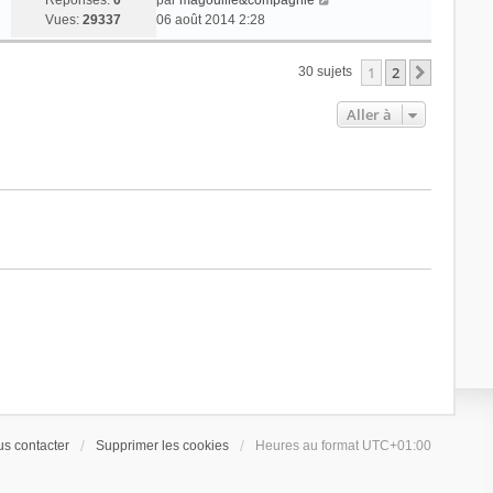
Réponses:
0
par
magouille&compagnie
Vues:
29337
06 août 2014 2:28
1
2
Suivant
30 sujets
Aller à
s contacter
Supprimer les cookies
Heures au format
UTC+01:00