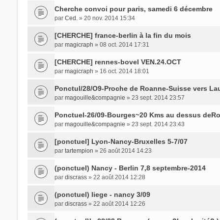
Cherche convoi pour paris, samedi 6 décembre
par
Ced.
» 20 nov. 2014 15:34
[CHERCHE] france-berlin à la fin du mois
par
magicraph
» 08 oct. 2014 17:31
[CHERCHE] rennes-bovel VEN.24.OCT
par
magicraph
» 16 oct. 2014 18:01
Ponctul/28/O9-Proche de Roanne-Suisse vers L
par
magouille&compagnie
» 23 sept. 2014 23:57
Ponctuel-26/09-Bourges~20 Kms au dessus deR
par
magouille&compagnie
» 23 sept. 2014 23:43
[ponctuel] Lyon-Nancy-Bruxelles 5-7/07
par
tartempion
» 26 août 2014 14:23
(ponctuel) Nancy - Berlin 7,8 septembre-2014
par
discrass
» 22 août 2014 12:28
(ponctuel) liege - nancy 3/09
par
discrass
» 22 août 2014 12:26