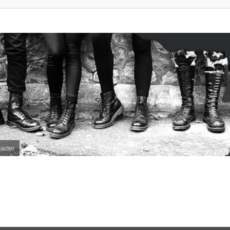
acter
e avancée