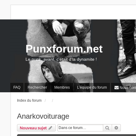
Punxforum.net
Le punk, avant, c'était d'la dynamite !
FAQ
Rechercher
Membres
L’équipe du forum
Nous cont
Index du forum
Anarkovoiturage
Rechercher
Recherch
Nouveau sujet