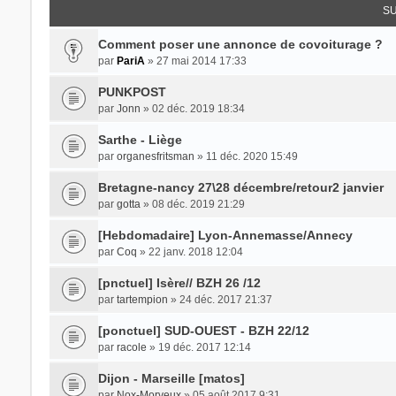
SU
Comment poser une annonce de covoiturage ?
par
PariA
» 27 mai 2014 17:33
PUNKPOST
par
Jonn
» 02 déc. 2019 18:34
Sarthe - Liège
par
organesfritsman
» 11 déc. 2020 15:49
Bretagne-nancy 27\28 décembre/retour2 janvier
par
gotta
» 08 déc. 2019 21:29
[Hebdomadaire] Lyon-Annemasse/Annecy
par
Coq
» 22 janv. 2018 12:04
[pnctuel] Isère// BZH 26 /12
par
tartempion
» 24 déc. 2017 21:37
[ponctuel] SUD-OUEST - BZH 22/12
par
racole
» 19 déc. 2017 12:14
Dijon - Marseille [matos]
par
Nox-Morveux
» 05 août 2017 9:31