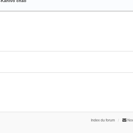
)-Kanivo chao
Index du forum
Nou