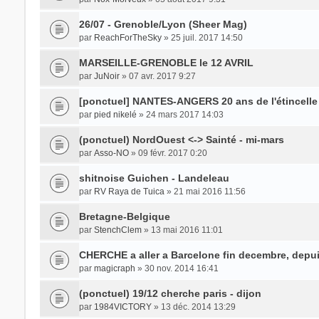
26/07 - Grenoble/Lyon (Sheer Mag)
par
ReachForTheSky
» 25 juil. 2017 14:50
MARSEILLE-GRENOBLE le 12 AVRIL
par
JuNoir
» 07 avr. 2017 9:27
[ponctuel] NANTES-ANGERS 20 ans de l'étincelle
par
pied nikelé
» 24 mars 2017 14:03
(ponctuel) NordOuest <-> Sainté - mi-mars
par
Asso-NO
» 09 févr. 2017 0:20
shitnoise Guichen - Landeleau
par
RV Raya de Tuica
» 21 mai 2016 11:56
Bretagne-Belgique
par
StenchClem
» 13 mai 2016 11:01
CHERCHE a aller a Barcelone fin decembre, depuis
par
magicraph
» 30 nov. 2014 16:41
(ponctuel) 19/12 cherche paris - dijon
par
1984VICTORY
» 13 déc. 2014 13:29