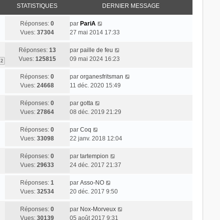
STATISTIQUES
DERNIER MESSAGE
Réponses:
0
par
PariA
Vues:
37304
27 mai 2014 17:33
Réponses:
13
par
paille de feu
Vues:
125815
09 mai 2024 16:23
2
Réponses:
0
par
organesfritsman
Vues:
24668
11 déc. 2020 15:49
Réponses:
0
par
gotta
Vues:
27864
08 déc. 2019 21:29
Réponses:
0
par
Coq
Vues:
33098
22 janv. 2018 12:04
Réponses:
0
par
tartempion
Vues:
29633
24 déc. 2017 21:37
Réponses:
1
par
Asso-NO
Vues:
32534
20 déc. 2017 9:50
Réponses:
0
par
Nox-Morveux
Vues:
30139
05 août 2017 9:31