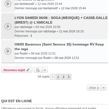
par
benlarouill'
» 12 mai 2026 15:44
Dernier message par
benlarouill'
»
12 mai 2026 15:44
LYON SAMEDI 06/06 : SOGA (MEXIQUE) + CASSE-DALLE
(BREST) @ L'AMICALE
par
ratcharge
» 04 mai 2026 10:58
Dernier message par
ratcharge
»
11 mai 2026 16:15
Réponses :
1
O8/05 Baranoux (Saint Senoux 35) hommage RV Keep
the rage
par
Rude!
» 08 mai 2026 12:51
Dernier message par
Rude!
»
08 mai 2026 12:51
Nouveau sujet
1
2
3
Suivante
58 sujets
Aller à
QUI EST EN LIGNE
Utilisateurs parcourant ce forum : Aucun utilisateur enregistré et 4 invités