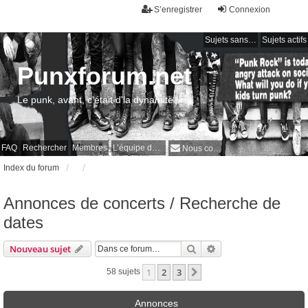
S’enregistrer
Connexion
Sujets sans réponse
Sujets actifs
Punxforum.net
Le punk, avant, c'était d'la dynamite !
FAQ
Rechercher
Membres
L’équipe du forum
Nous contacter
Index du forum
Annonces de concerts / Recherche de
dates
Rechercher
Recherche avancée
Nouveau sujet
1
2
3
Suivante
58 sujets
Annonces