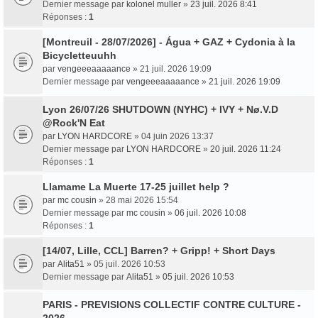
Dernier message par
kolonel muller
»
23 juil. 2026 8:41
Réponses :
1
[Montreuil - 28/07/2026] - Água + GAZ + Cydonia à la
Bicycletteuuhh
par
vengeeeaaaaance
» 21 juil. 2026 19:09
Dernier message par
vengeeeaaaaance
»
21 juil. 2026 19:09
Lyon 26/07/26 SHUTDOWN (NYHC) + IVY + Nø.V.D
@Rock'N Eat
par
LYON HARDCORE
» 04 juin 2026 13:37
Dernier message par
LYON HARDCORE
»
20 juil. 2026 11:24
Réponses :
1
Llamame La Muerte 17-25 juillet help ?
par
mc cousin
» 28 mai 2026 15:54
Dernier message par
mc cousin
»
06 juil. 2026 10:08
Réponses :
1
[14/07, Lille, CCL] Barren? + Gripp! + Short Days
par
Alita51
» 05 juil. 2026 10:53
Dernier message par
Alita51
»
05 juil. 2026 10:53
PARIS - PREVISIONS COLLECTIF CONTRE CULTURE -