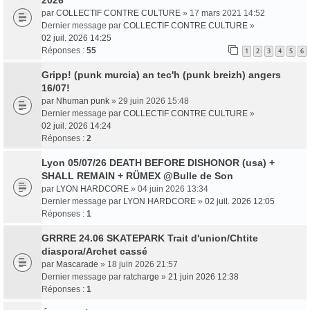
2026
par
COLLECTIF CONTRE CULTURE
» 17 mars 2021 14:52
Dernier message par
COLLECTIF CONTRE CULTURE
»
02 juil. 2026 14:25
Réponses :
55
1
2
3
4
5
6
Gripp! (punk murcia) an tec'h (punk breizh) angers
16/07!
par
Nhuman punk
» 29 juin 2026 15:48
Dernier message par
COLLECTIF CONTRE CULTURE
»
02 juil. 2026 14:24
Réponses :
2
Lyon 05/07/26 DEATH BEFORE DISHONOR (usa) +
SHALL REMAIN + RÜMEX @Bulle de Son
par
LYON HARDCORE
» 04 juin 2026 13:34
Dernier message par
LYON HARDCORE
»
02 juil. 2026 12:05
Réponses :
1
GRRRE 24.06 SKATEPARK Trait d'union/Chtite
diaspora/Archet cassé
par
Mascarade
» 18 juin 2026 21:57
Dernier message par
ratcharge
»
21 juin 2026 12:38
Réponses :
1