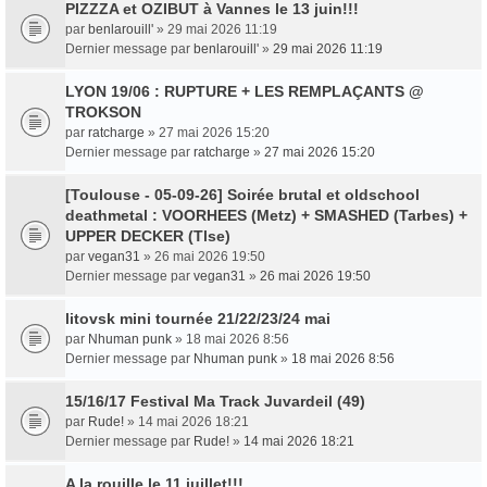
PIZZZA et OZIBUT à Vannes le 13 juin!!!
par
benlarouill'
» 29 mai 2026 11:19
Dernier message par
benlarouill'
»
29 mai 2026 11:19
LYON 19/06 : RUPTURE + LES REMPLAÇANTS @
TROKSON
par
ratcharge
» 27 mai 2026 15:20
Dernier message par
ratcharge
»
27 mai 2026 15:20
[Toulouse - 05-09-26] Soirée brutal et oldschool
deathmetal : VOORHEES (Metz) + SMASHED (Tarbes) +
UPPER DECKER (Tlse)
par
vegan31
» 26 mai 2026 19:50
Dernier message par
vegan31
»
26 mai 2026 19:50
litovsk mini tournée 21/22/23/24 mai
par
Nhuman punk
» 18 mai 2026 8:56
Dernier message par
Nhuman punk
»
18 mai 2026 8:56
15/16/17 Festival Ma Track Juvardeil (49)
par
Rude!
» 14 mai 2026 18:21
Dernier message par
Rude!
»
14 mai 2026 18:21
A la rouille le 11 juillet!!!