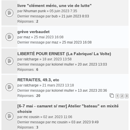
livre "clément méric, une vie de lutte"
par
Nhuman punk
» 05 juin 2023 7:35
Dernier message par
bub
»
21 juin 2023 8:03
Réponses :
2
grève verbaudet
par
maz
» 25 mai 2023 16:08
Dernier message par
maz
»
25 mai 2023 16:08
LIBERTÉ POUR ERNEST (La Fabrique/ La Volte)
par
ratcharge
» 18 avr. 2023 13:58
Dernier message par
kolonel muller
»
20 avr. 2023 13:03
Réponses :
6
RETRAITES, 49.3, etc
par
ratcharge
» 21 mars 2023 13:18
Dernier message par
kolonel muller
»
13 avr. 2023 20:36
Réponses :
20
1
2
3
[6-7 mai - camaret s/ mer] Atelier "bateau" en mixité
choisie
par
mc cousin
» 02 avr. 2023 11:06
Dernier message par
mc cousin
»
03 avr. 2023 9:49
Réponses :
3