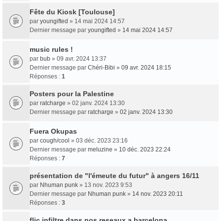
Fête du Kiosk [Toulouse]
par
youngifted
» 14 mai 2024 14:57
Dernier message par
youngifted
»
14 mai 2024 14:57
music rules !
par
bub
» 09 avr. 2024 13:37
Dernier message par
Chéri-Bibi
»
09 avr. 2024 18:15
Réponses :
1
Posters pour la Palestine
par
ratcharge
» 02 janv. 2024 13:30
Dernier message par
ratcharge
»
02 janv. 2024 13:30
Fuera Okupas
par
cough/cool
» 03 déc. 2023 23:16
Dernier message par
meluzine
»
10 déc. 2023 22:24
Réponses :
7
présentation de "l'émeute du futur" à angers 16/11
par
Nhuman punk
» 13 nov. 2023 9:53
Dernier message par
Nhuman punk
»
14 nov. 2023 20:11
Réponses :
3
flic infiltre dans nos reseaux a barcelona