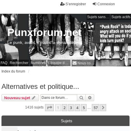
S’enregistrer
Connexion
Sujets sans réponse
Sujets actifs
Punxforum.net
Le punk, avant, c'était d'la dynamite !
FAQ
Rechercher
Membres
L’équipe du forum
Nous contacter
Index du forum
Alternatives et politique...
Rechercher
Recherche avancée
Nouveau sujet
Page
1
sur
57
1
2
3
4
5
57
Suivante
1416 sujets
…
Sujets