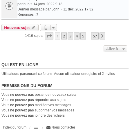
par
bub
» 14 janv. 2022 9:13
Dernier message par
Jonn
»
11 déc. 2022 17:32
Réponses :
7
Nouveau sujet
Page
1
sur
57
1
2
3
4
5
57
Suivante
1416 sujets
…
Aller à
QUI EST EN LIGNE
Utilisateurs parcourant ce forum : Aucun utilisateur enregistré et 2 invités
PERMISSIONS DU FORUM
Vous
ne pouvez pas
poster de nouveaux sujets
Vous
ne pouvez pas
répondre aux sujets
Vous
ne pouvez pas
modifier vos messages
Vous
ne pouvez pas
supprimer vos messages
Vous
ne pouvez pas
joindre des fichiers
Index du forum
Nous contacter