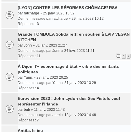
[LYON] CONTRE LES RÉFORMES CHÔMAGE/ RSA
par
ratcharge
» 25 janv. 2023 15:52
Dernier message par
ratcharge
»
29 mars 2023 10:12
Réponses :
3
Grande TOMBOLA Solidaire!!! en soutien à LVIV VEGAN
KITCHEN
par
Jonn
» 31 janv. 2023 21:27
Dernier message par
Jonn
»
24 févr. 2023 11:21
Réponses :
11
1
2
À Dijon, l’« espionnage d’État » cible des militants
politiques
par
Yanic
» 28 janv. 2023 20:25
Dernier message par
Yann
»
31 janv. 2023 13:29
Réponses :
4
Eurovision 2023 : John Lydon des Sex Pistols veut
représenter l’Irlande
par
bub
» 11 janv. 2023 11:43
Dernier message par
aurel
»
13 janv. 2023 14:48
Réponses :
7
Antifa, le jeu