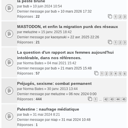
la peste brune
par
bub
» 10 juin 2024 10:54
Dernier message par
bub
»
10 mars 2026 17:32
Réponses :
22
1
2
3
MASTODON, et enfin la migration punk des réseaux
par
meluzine
» 15 janv. 2025 18:42
Dernier message par
kaosyouki
»
22 avr. 2025 22:26
Réponses :
21
1
2
3
La question d'un rapport aux femmes aujourd'hui
intolérable, dans nos références.
par
Norma Bates
» 04 mai 2021 15:42
Dernier message par
bub
»
21 mars 2025 15:48
Réponses :
57
1
2
3
4
5
6
Préjugés, sexisme: combat permanent
par
Norma Bates
» 30 janv. 2013 13:44
Dernier message par
meluzine
»
06 nov. 2024 0:00
Réponses :
444
1
42
43
44
45
…
Palestine : naufrage médiatique
par
bub
» 31 mai 2024 8:21
Dernier message par
niap
»
31 mai 2024 10:48
Réponses :
1