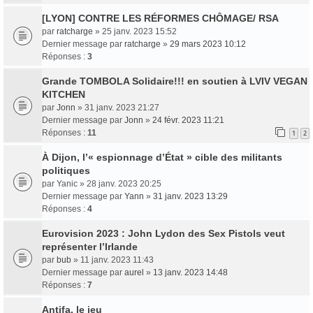
[LYON] CONTRE LES RÉFORMES CHÔMAGE/ RSA
par
ratcharge
» 25 janv. 2023 15:52
Dernier message par
ratcharge
»
29 mars 2023 10:12
Réponses :
3
Grande TOMBOLA Solidaire!!! en soutien à LVIV VEGAN
KITCHEN
par
Jonn
» 31 janv. 2023 21:27
Dernier message par
Jonn
»
24 févr. 2023 11:21
Réponses :
11
1
2
À Dijon, l’« espionnage d’État » cible des militants
politiques
par
Yanic
» 28 janv. 2023 20:25
Dernier message par
Yann
»
31 janv. 2023 13:29
Réponses :
4
Eurovision 2023 : John Lydon des Sex Pistols veut
représenter l’Irlande
par
bub
» 11 janv. 2023 11:43
Dernier message par
aurel
»
13 janv. 2023 14:48
Réponses :
7
Antifa, le jeu