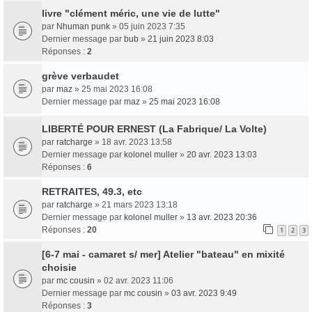
livre "clément méric, une vie de lutte"
par
Nhuman punk
» 05 juin 2023 7:35
Dernier message par
bub
»
21 juin 2023 8:03
Réponses :
2
grève verbaudet
par
maz
» 25 mai 2023 16:08
Dernier message par
maz
»
25 mai 2023 16:08
LIBERTÉ POUR ERNEST (La Fabrique/ La Volte)
par
ratcharge
» 18 avr. 2023 13:58
Dernier message par
kolonel muller
»
20 avr. 2023 13:03
Réponses :
6
RETRAITES, 49.3, etc
par
ratcharge
» 21 mars 2023 13:18
Dernier message par
kolonel muller
»
13 avr. 2023 20:36
Réponses :
20
1
2
3
[6-7 mai - camaret s/ mer] Atelier "bateau" en mixité
choisie
par
mc cousin
» 02 avr. 2023 11:06
Dernier message par
mc cousin
»
03 avr. 2023 9:49
Réponses :
3