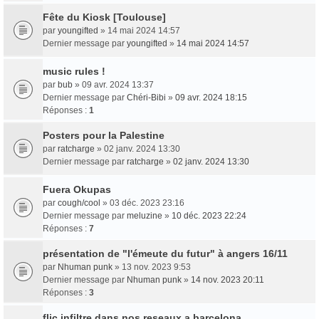
Fête du Kiosk [Toulouse]
par
youngifted
» 14 mai 2024 14:57
Dernier message par
youngifted
»
14 mai 2024 14:57
music rules !
par
bub
» 09 avr. 2024 13:37
Dernier message par
Chéri-Bibi
»
09 avr. 2024 18:15
Réponses :
1
Posters pour la Palestine
par
ratcharge
» 02 janv. 2024 13:30
Dernier message par
ratcharge
»
02 janv. 2024 13:30
Fuera Okupas
par
cough/cool
» 03 déc. 2023 23:16
Dernier message par
meluzine
»
10 déc. 2023 22:24
Réponses :
7
présentation de "l'émeute du futur" à angers 16/11
par
Nhuman punk
» 13 nov. 2023 9:53
Dernier message par
Nhuman punk
»
14 nov. 2023 20:11
Réponses :
3
flic infiltre dans nos reseaux a barcelona