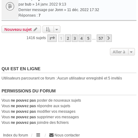
par
bub
» 14 janv. 2022 9:13
Dernier message par
Jonn
»
11 déc. 2022 17:32
Réponses :
7
Nouveau sujet
Page
1
sur
57
1
2
3
4
5
57
Suivante
1416 sujets
…
Aller à
QUI EST EN LIGNE
Utilisateurs parcourant ce forum : Aucun utilisateur enregistré et 5 invités
PERMISSIONS DU FORUM
Vous
ne pouvez pas
poster de nouveaux sujets
Vous
ne pouvez pas
répondre aux sujets
Vous
ne pouvez pas
modifier vos messages
Vous
ne pouvez pas
supprimer vos messages
Vous
ne pouvez pas
joindre des fichiers
Index du forum
Nous contacter