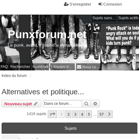
S’enregistrer
Connexion
Sujets sans réponse
Sujets actifs
Punxforum.net
Le punk, avant, c'était d'la dynamite !
FAQ
Rechercher
Membres
L’équipe du forum
Nous contacter
Index du forum
Alternatives et politique...
Rechercher
Recherche avancée
Nouveau sujet
Page
1
sur
57
1
2
3
4
5
57
Suivante
1416 sujets
…
Sujets