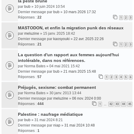
la peste brune
par
bub
» 10 juin 2024 10:54
Dernier message par
bub
»
10 mars 2026 17:32
Réponses :
22
1
2
3
MASTODON, et enfin la migration punk des réseaux
par
meluzine
» 15 janv. 2025 18:42
Dernier message par
kaosyouki
»
22 avr. 2025 22:26
Réponses :
21
1
2
3
La question d'un rapport aux femmes aujourd'hui
intolérable, dans nos références.
par
Norma Bates
» 04 mai 2021 15:42
Dernier message par
bub
»
21 mars 2025 15:48
Réponses :
57
1
2
3
4
5
6
Préjugés, sexisme: combat permanent
par
Norma Bates
» 30 janv. 2013 13:44
Dernier message par
meluzine
»
06 nov. 2024 0:00
Réponses :
444
1
42
43
44
45
…
Palestine : naufrage médiatique
par
bub
» 31 mai 2024 8:21
Dernier message par
niap
»
31 mai 2024 10:48
Réponses :
1