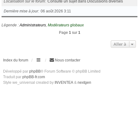
Localisation sur le forum
Consulte un sujet dans Discussions diverses
Dernière mise à jour
06 août 2026 3:11
Légende :
Administrateurs
,
Modérateurs globaux
Page
1
sur
1
Aller à
Index du forum
Nous contacter
Développé par
phpBB
® Forum Software © phpBB Limited
Traduit par
phpBB-fr.com
Style we_universal created by
INVENTEA
&
nextgen