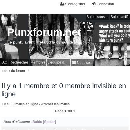
S’enregistrer
Connexion
Sujets sans réponse
Sujets actifs
Punxforum.net
Le punk, avant, c'était d'la dynamite !
FAQ
Rechercher
Membres
L’équipe du forum
Nous contacter
Index du forum
Il y a 1 membre et 0 membre invisible en
ligne
Il y a 83 invités en ligne •
Afficher les invités
Page
1
sur
1
Nom d’utilisateur
Baidu [Spider]