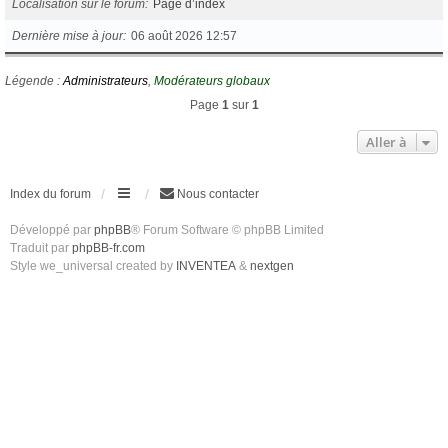
Localisation sur le forum
Page d’index
Dernière mise à jour
06 août 2026 12:57
Légende :
Administrateurs
,
Modérateurs globaux
Page
1
sur
1
Aller à
Index du forum
Nous contacter
Développé par
phpBB
® Forum Software © phpBB Limited
Traduit par
phpBB-fr.com
Style we_universal created by
INVENTEA
&
nextgen