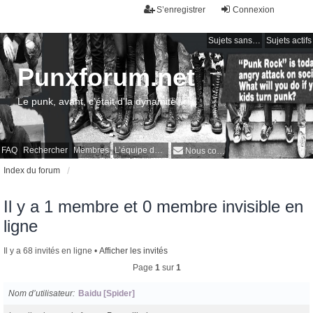
S’enregistrer
Connexion
Sujets sans réponse
Sujets actifs
Punxforum.net
Le punk, avant, c'était d'la dynamite !
FAQ
Rechercher
Membres
L’équipe du forum
Nous contacter
Index du forum
Il y a 1 membre et 0 membre invisible en
ligne
Il y a 68 invités en ligne •
Afficher les invités
Page
1
sur
1
Nom d’utilisateur
Baidu [Spider]