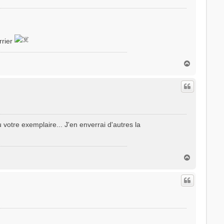
rrier
H
a
u
t
votre exemplaire... J'en enverrai d'autres la
H
a
u
t