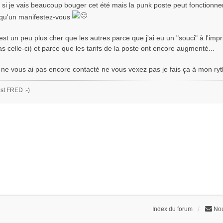
 si je vais beaucoup bouger cet été mais la punk poste peut fonctionn
lqu'un manifestez-vous
l est un peu plus cher que les autres parce que j'ai eu un "souci" à l'impr
as celle-ci) et parce que les tarifs de la poste ont encore augmenté...
 je ne vous ai pas encore contacté ne vous vexez pas je fais ça à mon ryt
st FRED :-)
Index du forum
Nou