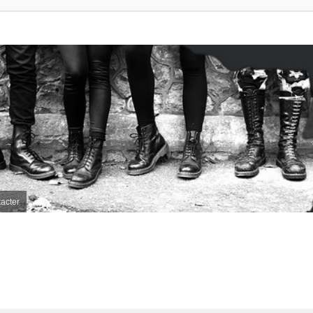
acter
her
herche avancée