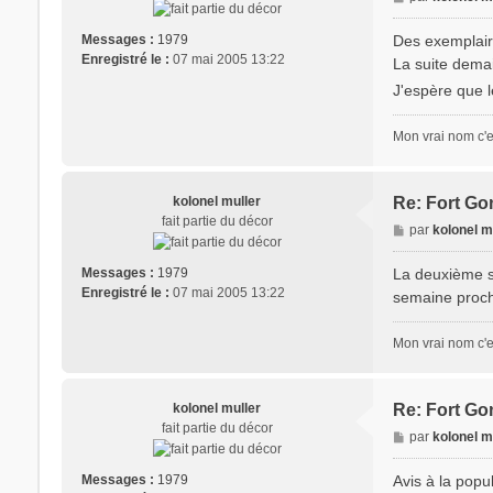
e
s
Des exemplaire
Messages :
1979
s
Enregistré le :
07 mai 2005 13:22
La suite dema
a
J'espère que l
g
e
Mon vrai nom c'e
kolonel muller
Re: Fort Gon
fait partie du décor
M
par
kolonel m
e
s
La deuxième sa
Messages :
1979
s
Enregistré le :
07 mai 2005 13:22
semaine proch
a
g
Mon vrai nom c'e
e
kolonel muller
Re: Fort Gon
fait partie du décor
M
par
kolonel m
e
s
Avis à la popul
Messages :
1979