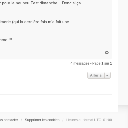
er pour le neuneu Fest dimanche... Donc si ça
imerie (qui la dernière fois m'a fait une
hme !!!
H
a
u
4 messages • Page
1
sur
1
t
Aller à
s contacter
Supprimer les cookies
Heures au format
UTC+01:00