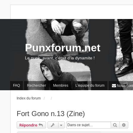
Punxforum.net
Le punk, avant, c'était d'la dynamite !
FAQ
Rechercher
Membres
L’équipe du forum
Nous cont
Index du forum
Fort Gono n.13 (Zine)
Recherc
Rec
Répondre