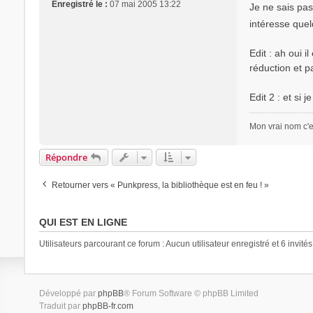
s
Enregistré le :
07 mai 2005 13:22
Je ne sais pas
a
intéresse que
g
e
Edit : ah oui i
réduction et p
Edit 2 : et si
Mon vrai nom c'e
Répondre
Retourner vers « Punkpress, la bibliothèque est en feu ! »
QUI EST EN LIGNE
Utilisateurs parcourant ce forum : Aucun utilisateur enregistré et 6 invités
Développé par
phpBB
® Forum Software © phpBB Limited
Traduit par
phpBB-fr.com