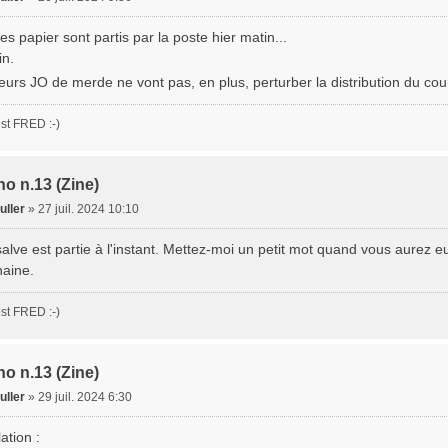
s papier sont partis par la poste hier matin...
in.
eurs JO de merde ne vont pas, en plus, perturber la distribution du cou
st FRED :-)
o n.13 (Zine)
uller
»
27 juil. 2024 10:10
lve est partie à l'instant. Mettez-moi un petit mot quand vous aurez eu 
aine.
st FRED :-)
o n.13 (Zine)
uller
»
29 juil. 2024 6:30
ation :