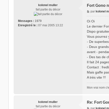
kolonel muller
Fort Gono n
fait partie du décor
M
par
kolonel m
e
s
Oi Oi
Messages :
1979
s
Enregistré le :
07 mai 2005 13:22
Le dernier For
a
Dispo gratuite
g
Vous pourrez y 
e
- De superbes
- Deux grands 
avant - pendan
- Des tas de c
Il fait 24 pag
Contact : fre
Mais gaffe pas
A très vite !!!
Mon vrai nom c'e
kolonel muller
Re: Fort Gon
fait partie du décor
M
par
kolonel m