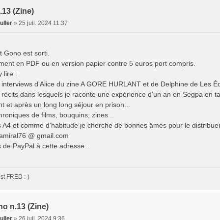
.13 (Zine)
uller
»
25 juil. 2024 11:37
t Gono est sorti.
ment en PDF ou en version papier contre 5 euros port compris.
lire :
 interviews d'Alice du zine A GORE HURLANT et de Delphine de Les Éd
récits dans lesquels je raconte une expérience d'un an en Segpa en tan
t et après un long long séjour en prison...
hroniques de films, bouquins, zines ..
es A4 et comme d'habitude je cherche de bonnes âmes pour le distribuer
dlamiral76 @ gmail.com
 de PayPal à cette adresse...
st FRED :-)
o n.13 (Zine)
uller
»
26 juil. 2024 9:36