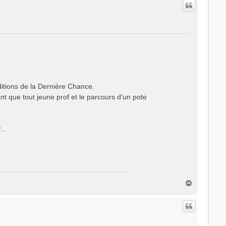
itions de la Dernière Chance.
t que tout jeune prof et le parcours d'un pote
..
H
a
u
t