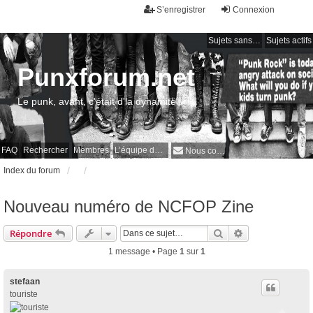
S’enregistrer
Connexion
Sujets sans réponse
Sujets actifs
Punxforum.net
Le punk, avant, c'était d'la dynamite !
FAQ
Rechercher
Membres
L’équipe du forum
Nous contacter
Index du forum
Nouveau numéro de NCFOP Zine
Rechercher
Recherche avan
Répondre
1 message • Page
1
sur
1
stefaan
touriste