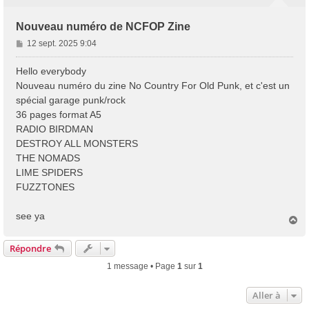
Nouveau numéro de NCFOP Zine
M
12 sept. 2025 9:04
e
s
Hello everybody
s
Nouveau numéro du zine No Country For Old Punk, et c'est un
a
spécial garage punk/rock
g
36 pages format A5
e
RADIO BIRDMAN
DESTROY ALL MONSTERS
THE NOMADS
LIME SPIDERS
FUZZTONES
see ya
H
a
u
Répondre
t
1 message • Page
1
sur
1
Aller à