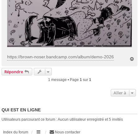
https://brown-noser.bandcamp.com/album/demo-2026
H
a
u
Répondre
t
1 message • Page
1
sur
1
Aller à
QUI EST EN LIGNE
Utilisateurs parcourant ce forum : Aucun utilisateur enregistré et 5 invités
Index du forum
Nous contacter