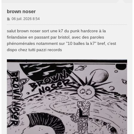
brown noser
M
06 juil. 2026 8:54
e
s
salut brown noser sort une k7 du punk hardcore à la
s
finlandaise en passant par bristol, avec des paroles
a
phénoménales notamment sur "10 balles la k7" bref, c'est
g
dispo chez tutti pazzi records
e