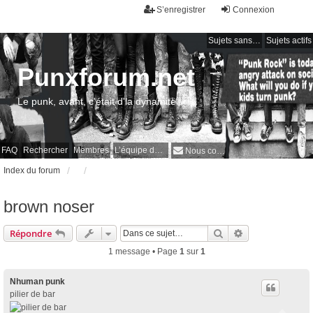
S’enregistrer
Connexion
Sujets sans réponse
Sujets actifs
Punxforum.net
Le punk, avant, c'était d'la dynamite !
FAQ
Rechercher
Membres
L’équipe du forum
Nous contacter
Index du forum
brown noser
Rechercher
Recherche avan
Répondre
1 message • Page
1
sur
1
Nhuman punk
pilier de bar