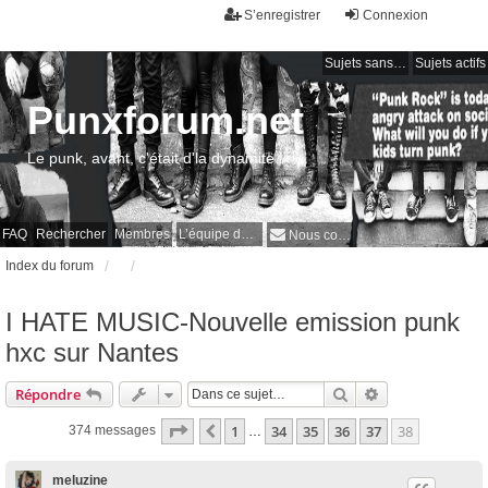
S’enregistrer
Connexion
Sujets sans réponse
Sujets actifs
Punxforum.net
Le punk, avant, c'était d'la dynamite !
FAQ
Rechercher
Membres
L’équipe du forum
Nous contacter
Index du forum
I HATE MUSIC-Nouvelle emission punk
hxc sur Nantes
Rechercher
Recherche avan
Répondre
Page
38
sur
38
1
34
35
36
37
38
Précédente
374 messages
…
meluzine