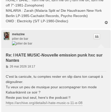
HONEY BANE : Turn me on, turn me off (Turn me on, turn me
off 7"-1981-Zonophone)
MALARIA : Zarah (Malaria Split w/ Die Hausfrauen New-York
Berlin LP-1985-Cachalot Records, Psycho Records)
OMD : Electricity (S/T LP-1980-Dindisc)
H
a
u
t
meluzine
pilier de bar
Re: I HATE MUSIC-Nouvelle emission punk hxc sur
Nantes
M
26 mai 2026 18:17
e
s
C'est la canicule, tu comptes rester en slip dans ton canapé à
s
dégouliner.
a
Tu veux un peu de musique pour accompagner ton mode
g
Kalsarikännit ce soir ?
e
Reste pas tout seul, here's the podcast !!
https://archive.org/details/i-hate-music-s-11-e-08