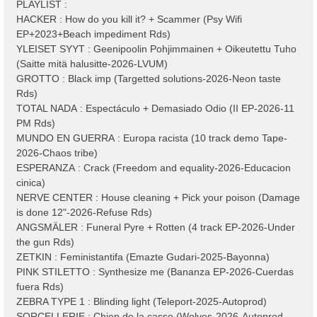
PLAYLIST :
HACKER : How do you kill it? + Scammer (Psy Wifi
EP+2023+Beach impediment Rds)
YLEISET SYYT : Geenipoolin Pohjimmainen + Oikeutettu Tuho
(Saitte mitä halusitte-2026-LVUM)
GROTTO : Black imp (Targetted solutions-2026-Neon taste
Rds)
TOTAL NADA : Espectáculo + Demasiado Odio (II EP-2026-11
PM Rds)
MUNDO EN GUERRA : Europa racista (10 track demo Tape-
2026-Chaos tribe)
ESPERANZA : Crack (Freedom and equality-2026-Educacion
cinica)
NERVE CENTER : House cleaning + Pick your poison (Damage
is done 12"-2026-Refuse Rds)
ANGSMÄLER : Funeral Pyre + Rotten (4 track EP-2026-Under
the gun Rds)
ZETKIN : Feministantifa (Emazte Gudari-2025-Bayonna)
PINK STILETTO : Synthesize me (Bananza EP-2026-Cuerdas
fuera Rds)
ZEBRA TYPE 1 : Blinding light (Teleport-2025-Autoprod)
SORCELLERIE : Chien de la casse (Wolves-2026-Autoprod