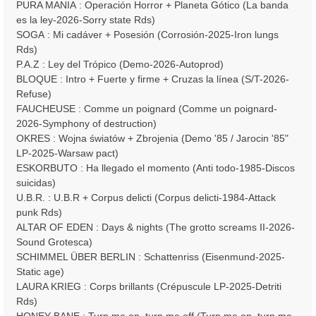
PURA MANIA : Operación Horror + Planeta Gótico (La banda
es la ley-2026-Sorry state Rds)
SOGA : Mi cadáver + Posesión (Corrosión-2025-Iron lungs
Rds)
P.A.Z : Ley del Trópico (Demo-2026-Autoprod)
BLOQUE : Intro + Fuerte y firme + Cruzas la línea (S/T-2026-
Refuse)
FAUCHEUSE : Comme un poignard (Comme un poignard-
2026-Symphony of destruction)
OKRES : Wojna światów + Zbrojenia (Demo '85 / Jarocin '85"
LP-2025-Warsaw pact)
ESKORBUTO : Ha llegado el momento (Anti todo-1985-Discos
suicidas)
U.B.R. : U.B.R + Corpus delicti (Corpus delicti-1984-Attack
punk Rds)
ALTAR OF EDEN : Days & nights (The grotto screams II-2026-
Sound Grotesca)
SCHIMMEL ÜBER BERLIN : Schattenriss (Eisenmund-2025-
Static age)
LAURA KRIEG : Corps brillants (Crépuscule LP-2025-Detriti
Rds)