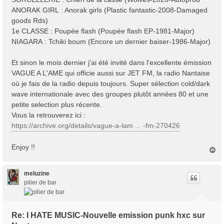
ANORAK GIRL : Anorak girls (Plastic fantastic-2008-Damaged
goods Rds)
1e CLASSE : Poupée flash (Poupée flash EP-1981-Major)
NIAGARA : Tchiki boum (Encore un dernier baiser-1986-Major)
Et sinon le mois dernier j'ai été invité dans l'excellente émission
VAGUE A L'AME qui officie aussi sur JET FM, la radio Nantaise
où je fais de la radio depuis toujours. Super sélection cold/dark
wave internationale avec des groupes plutôt années 80 et une
petite selection plus récente.
Vous la retrouverez ici :
https://archive.org/details/vague-a-lam ... -fm-270426
Enjoy !!
H
a
u
t
meluzine
pilier de bar
Re: I HATE MUSIC-Nouvelle emission punk hxc sur