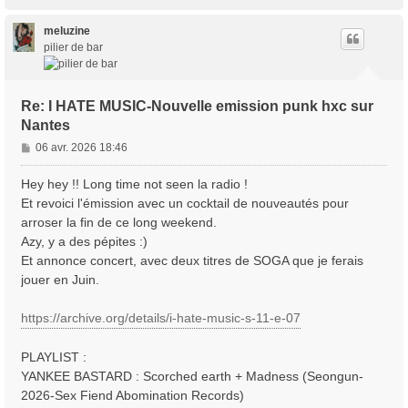
a
u
t
meluzine
pilier de bar
Re: I HATE MUSIC-Nouvelle emission punk hxc sur
Nantes
M
06 avr. 2026 18:46
e
s
Hey hey !! Long time not seen la radio !
s
Et revoici l'émission avec un cocktail de nouveautés pour
a
arroser la fin de ce long weekend.
g
Azy, y a des pépites :)
e
Et annonce concert, avec deux titres de SOGA que je ferais
jouer en Juin.
https://archive.org/details/i-hate-music-s-11-e-07
PLAYLIST :
YANKEE BASTARD : Scorched earth + Madness (Seongun-
2026-Sex Fiend Abomination Records)