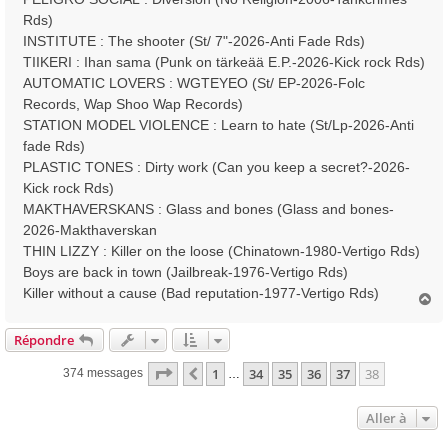
Rds)
INSTITUTE : The shooter (St/ 7"-2026-Anti Fade Rds)
TIIKERI : Ihan sama (Punk on tärkeää E.P.-2026-Kick rock Rds)
AUTOMATIC LOVERS : WGTEYEO (St/ EP-2026-Folc
Records, Wap Shoo Wap Records)
STATION MODEL VIOLENCE : Learn to hate (St/Lp-2026-Anti
fade Rds)
PLASTIC TONES : Dirty work (Can you keep a secret?-2026-
Kick rock Rds)
MAKTHAVERSKANS : Glass and bones (Glass and bones-
2026-Makthaverskan
THIN LIZZY : Killer on the loose (Chinatown-1980-Vertigo Rds)
Boys are back in town (Jailbreak-1976-Vertigo Rds)
Killer without a cause (Bad reputation-1977-Vertigo Rds)
H
a
u
Répondre
t
Page
38
sur
38
1
34
35
36
37
38
Précédente
374 messages
…
Aller à