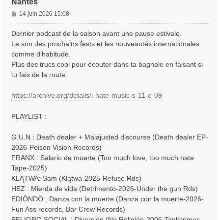
Nantes
M
14 juin 2026 15:08
e
s
Dernier podcast de la saison avant une pause estivale.
s
Le son des prochains fests et les nouveautés internationales
a
comme d'habitude.
g
Plus des trucs cool pour écouter dans ta bagnole en faisant si
e
tu fais de la route.
https://archive.org/details/i-hate-music-s-11-e-09
PLAYLIST :
G.U.N : Death dealer + Malajusted discourse (Death dealer EP-
2026-Poison Vision Records)
FRANX : Salario de muerte (Too much love, too much hate
Tape-2025)
KLĄTWA: Sam (Klątwa-2025-Refuse Rds)
HEZ : Mierda de vida (Detrimento-2026-Under the gun Rds)
EDIÖNDÖ : Danza con la muerte (Danza con la muerte-2026-
Fun Ass records, Bar Crew Records)
PELIGRO SOCIAL : Diversion (No Religión-2006-Tankcrimes