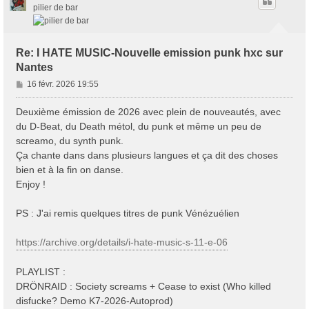
pilier de bar
Re: I HATE MUSIC-Nouvelle emission punk hxc sur
Nantes
M
16 févr. 2026 19:55
e
s
Deuxième émission de 2026 avec plein de nouveautés, avec
s
du D-Beat, du Death métol, du punk et même un peu de
a
screamo, du synth punk.
g
Ça chante dans dans plusieurs langues et ça dit des choses
e
bien et à la fin on danse.
Enjoy !
PS : J'ai remis quelques titres de punk Vénézuélien
https://archive.org/details/i-hate-music-s-11-e-06
PLAYLIST :
DRÖNRAID : Society screams + Cease to exist (Who killed
disfucke? Demo K7-2026-Autoprod)