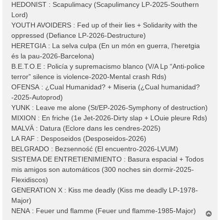
HEDONIST : Scapulimacy (Scapulimancy LP-2025-Southern
Lord)
YOUTH AVOIDERS : Fed up of their lies + Solidarity with the
oppressed (Defiance LP-2026-Destructure)
HERETGIA : La selva culpa (En un món en guerra, l’heretgia
és la pau-2026-Barcelona)
B.E.T.O.E : Policía y supremacismo blanco (V/A Lp “Anti-police
terror” silence is violence-2020-Mental crash Rds)
OFENSA : ¿Cual Humanidad? + Miseria (¿Cual humanidad?
-2025-Autoprod)
YUNK : Leave me alone (St/EP-2026-Symphony of destruction)
MIXION : En friche (1e Jet-2026-Dirty slap + LOuie pleure Rds)
MALVÄ : Datura (Eclore dans les cendres-2025)
LA RAF : Desposeidos (Desposeidos-2026)
BELGRADO : Bezsenność (El encuentro-2026-LVUM)
SISTEMA DE ENTRETIENIMIENTO : Basura espacial + Todos
mis amigos son automáticos (300 noches sin dormir-2025-
Flexidiscos)
GENERATION X : Kiss me deadly (Kiss me deadly LP-1978-
Major)
NENA : Feuer und flamme (Feuer und flamme-1985-Major)
H