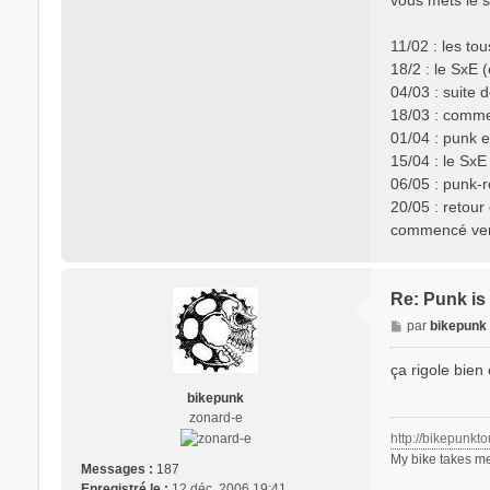
11/02 : les to
18/2 : le SxE (
04/03 : suite d
18/03 : comme
01/04 : punk e
15/04 : le SxE 
06/05 : punk-r
20/05 : retour
commencé vers
Re: Punk is 
M
par
bikepunk
e
s
ça rigole bien
s
bikepunk
a
zonard-e
g
http://bikepunkt
e
My bike takes me
Messages :
187
Enregistré le :
12 déc. 2006 19:41