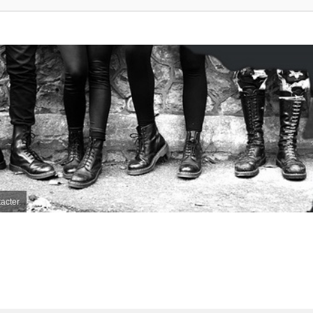
acter
her
herche avancée