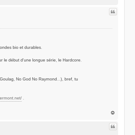
a
u
t
 ondes bio et durables.
ur le début d'une longue série, le Hardcore.
s Goulag, No God No Raymond...), bref, tu
lermont.net/
.
H
a
u
t