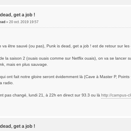
dead, get a job !
dead
»
20 oct. 2019 19:57
e va être sauvé (ou pas), Punk is dead, get a job ! est de retour sur les
de la saison 2 (ouais ouais comme sur Netflix ouais), on va se lancer s
k, mais en plus sauvage.
qui ont fait notre gloire seront évidemment là (Cave à Master P, Point
a radio.
nt pas changé, lundi 21, à 22h en direct sur 93.3 ou là
http://campus-c
dead, get a job !