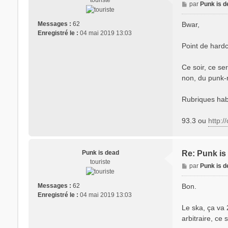
touriste
M
par
Punk is 
e
s
Bwar,
Messages :
62
s
Enregistré le :
04 mai 2019 13:03
a
Point de hardc
g
e
Ce soir, ce se
non, du punk-ro
Rubriques habi
93.3 ou
http:/
Punk is dead
Re: Punk is 
touriste
M
par
Punk is 
e
s
Bon.
Messages :
62
s
Enregistré le :
04 mai 2019 13:03
a
Le ska, ça va 
g
arbitraire, ce
e