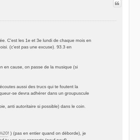
ée. C'est les 1e et 3e lundi de chaque mois en
oisi. (c'est pas une excuse). 93.3 en
n en cause, on passe de la musique (si
écoutes aussi des trucs qui te foutent la
anqueur-se devra adhérer dans un groupuscule
 anti autoritaire si possible) dans le coin.
b%20
! ) (pas en entier quand on déborde), je
nd tu vas aux concerts (pouf pouf)