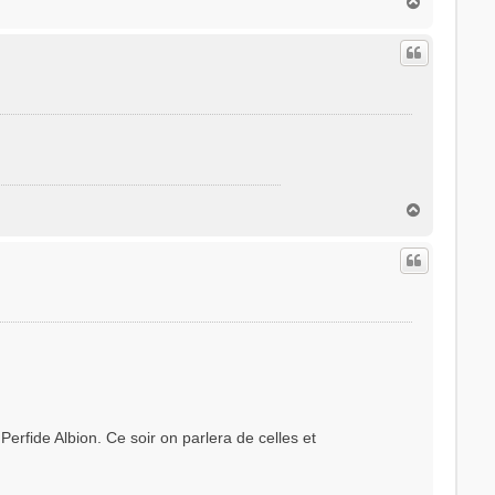
H
a
u
t
H
a
u
t
Perfide Albion. Ce soir on parlera de celles et