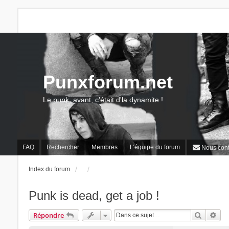
Punxforum.net
Le punk, avant, c'était d'la dynamite !
FAQ
Rechercher
Membres
L’équipe du forum
Nous cont
Index du forum
Punk is dead, get a job !
Recherc
Rec
Répondre