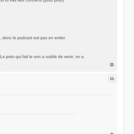
 donc le podcast est pas en entier.
e poto qui fait le son a oublié de venir, on a
.
H
a
u
t