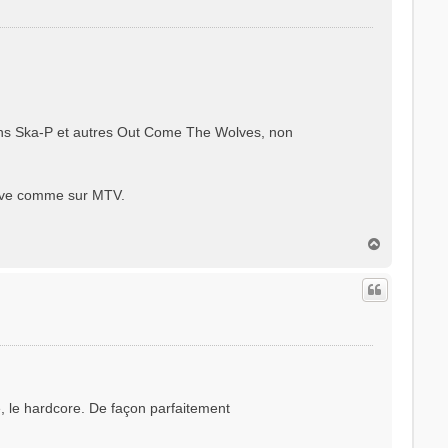
 sans Ska-P et autres Out Come The Wolves, non
 live comme sur MTV.
H
a
u
t
e, le hardcore. De façon parfaitement