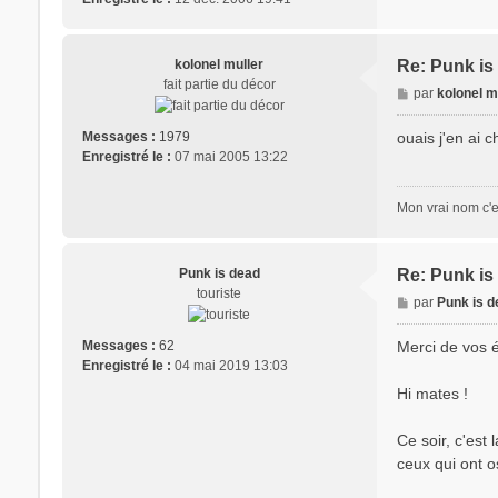
kolonel muller
Re: Punk is 
fait partie du décor
M
par
kolonel m
e
s
ouais j'en ai c
Messages :
1979
s
Enregistré le :
07 mai 2005 13:22
a
g
Mon vrai nom c'e
e
Punk is dead
Re: Punk is 
touriste
M
par
Punk is 
e
s
Merci de vos 
Messages :
62
s
Enregistré le :
04 mai 2019 13:03
a
Hi mates !
g
e
Ce soir, c'est
ceux qui ont o