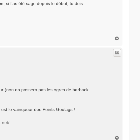
, si t'as été sage depuis le début, tu dois
H
a
u
t
ceur (non on passera pas les ogres de barback
 est le vainqueur des Points Goulags !
.net/
H