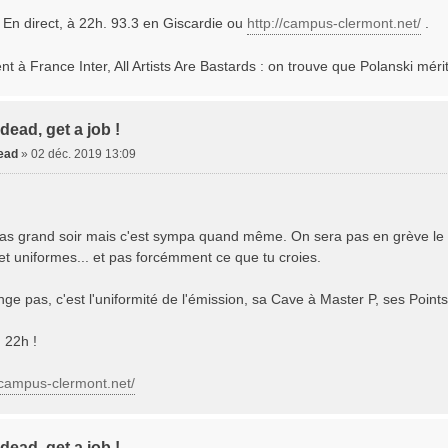
. En direct, à 22h. 93.3 en Giscardie ou
http://campus-clermont.net/
.
nt à France Inter, All Artists Are Bastards : on trouve que Polanski mér
dead, get a job !
dead
»
02 déc. 2019 13:09
 pas grand soir mais c'est sympa quand même. On sera pas en grève le 
et uniformes... et pas forcémment ce que tu croies.
ge pas, c'est l'uniformité de l'émission, sa Cave à Master P, ses Poi
! 22h !
/campus-clermont.net/
dead, get a job !