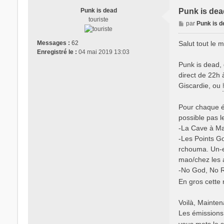
Punk is dead
Punk is dead
touriste
M
par
Punk is 
e
s
Salut tout le 
Messages :
62
s
Enregistré le :
04 mai 2019 13:03
a
Punk is dead, 
g
direct de 22h 
e
Giscardie, ou
Pour chaque é
possible pas l
-La Cave à Mast
-Les Points Go
rchouma. Un-e
mao/chez les a
-No God, No Ra
En gros cette 
Voilà, Maintena
Les émissions 
vous mets le s