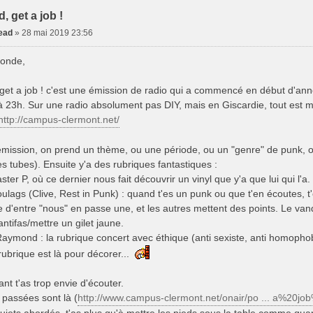
, get a job !
dead
»
28 mai 2019 23:56
monde,
get a job ! c'est une émission de radio qui a commencé en début d'ann
à 23h. Sur une radio absolument pas DIY, mais en Giscardie, tout est m
http://campus-clermont.net/
mission, on prend un thème, ou une période, ou un "genre" de punk, o
es tubes). Ensuite y'a des rubriques fantastiques :
er P, où ce dernier nous fait découvrir un vinyl que y'a que lui qui l'a.
ulags (Clive, Rest in Punk) : quand t'es un punk ou que t'en écoutes, t'
 d'entre "nous" en passe une, et les autres mettent des points. Le v
ntifas/mettre un gilet jaune.
ymond : la rubrique concert avec éthique (anti sexiste, anti homophobie,
rubrique est là pour décorer...
nt t'as trop envie d'écouter.
passées sont là (
http://www.campus-clermont.net/onair/po ... a%20jo
ujets abordés, t'as plus qu'à mettre les pieds sous la table comme qua