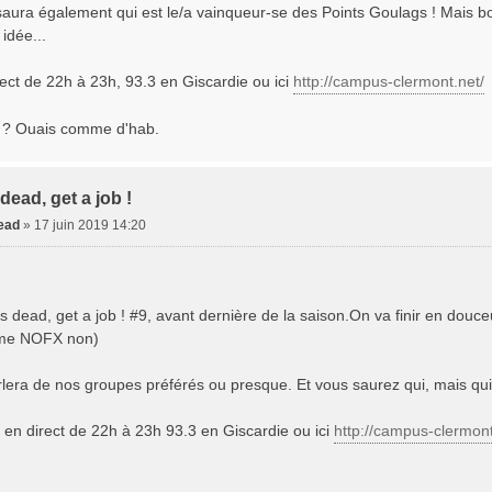
 saura également qui est le/a vainqueur-se des Points Goulags ! Mais bon
idée...
ect de 22h à 23h, 93.3 en Giscardie ou ici
http://campus-clermont.net/
? Ouais comme d'hab.
dead, get a job !
dead
»
17 juin 2019 14:20
is dead, get a job ! #9, avant dernière de la saison.On va finir en dou
ême NOFX non)
rlera de nos groupes préférés ou presque. Et vous saurez qui, mais qui
en direct de 22h à 23h 93.3 en Giscardie ou ici
http://campus-clermont