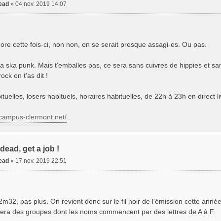
dead
»
04 nov. 2019 14:07
ore cette fois-ci, non non, on se serait presque assagi-es. Ou pas.
ra ska punk. Mais t'emballes pas, ce sera sans cuivres de hippies et
ck on t'as dit !
tuelles, losers habituels, horaires habituelles, de 22h à 23h en direct
/campus-clermont.net/
.
dead, get a job !
dead
»
17 nov. 2019 22:51
2m32, pas plus. On revient donc sur le fil noir de l'émission cette anné
 sera des groupes dont les noms commencent par des lettres de A à F.