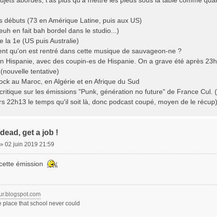
us débuts (73 en Amérique Latine, puis aux US)
euh en fait bah bordel dans le studio...)
e la 1e (US puis Australie)
nt qu'on est rentré dans cette musique de sauvageon-ne ?
n Hispanie, avec des coupin-es de Hispanie. On a grave été après 23h,
(nouvelle tentative)
ock au Maroc, en Algérie et en Afrique du Sud
 critique sur les émissions "Punk, génération no future" de France Cul. (L
 22h13 le temps qu'il soit là, donc podcast coupé, moyen de le récup)
dead, get a job !
»
02 juin 2019 21:59
 cette émission
our.blogspot.com
 place that school never could