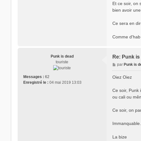
Et ce soir, on
bien avoir une 
Ce sera en dir
Comme d'hab 
Punk is dead
Re: Punk is 
touriste
M
par
Punk is 
e
s
Oiez Oiez
Messages :
62
s
Enregistré le :
04 mai 2019 13:03
a
Ce soir, Punk 
g
ou cali ou m
e
Ce soir, on pa
Immanquable. 
La bize