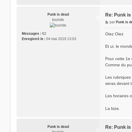
Punk is dead
Re: Punk is 
touriste
M
par
Punk is 
e
s
Oiez Oiez
Messages :
62
s
Enregistré le :
04 mai 2019 13:03
a
Et ui, le mond
g
e
Pour cette 1e 
Comme du pun
Les rubriques 
seras devant t
Les horaires o
La bize.
Punk is dead
Re: Punk is 