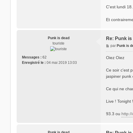
C'est lundi 18
Et contraireme
Punk is dead
Re: Punk is 
touriste
M
par
Punk is 
e
s
Oiez Oiez
Messages :
62
s
Enregistré le :
04 mai 2019 13:03
a
Ce soir c'est
g
jaspiner punk 
e
Ce qui ne chan
Live ! Tonight 
93.3 ou
http:/
Punk is dead
Re: Punk is 