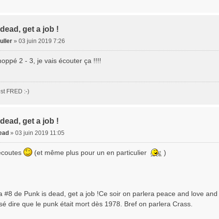
dead, get a job !
uller
»
03 juin 2019 7:26
hoppé 2 - 3, je vais écouter ça !!!!
st FRED :-)
dead, get a job !
dead
»
03 juin 2019 11:05
écoutes
(et même plus pour un en particulier
)
 la #8 de Punk is dead, get a job !Ce soir on parlera peace and love and 
sé dire que le punk était mort dès 1978. Bref on parlera Crass.