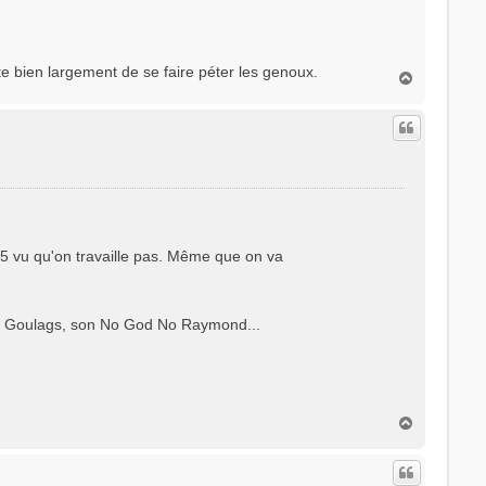
ite bien largement de se faire péter les genoux.
H
a
u
t
5 vu qu'on travaille pas. Même que on va
nts Goulags, son No God No Raymond...
H
a
u
t