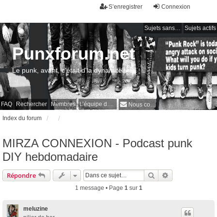
S’enregistrer
Connexion
Sujets sans réponse
Sujets actifs
Punxforum.net
Le punk, avant, c'était d'la dynamite !
FAQ
Rechercher
Membres
L’équipe du forum
Nous contacter
Index du forum
MIRZA CONNEXION - Podcast punk
DIY hebdomadaire
Rechercher
Recherche avan
Répondre
1 message • Page
1
sur
1
meluzine