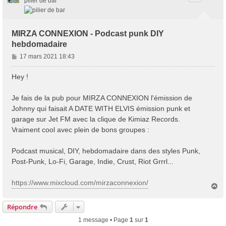
pilier de bar
MIRZA CONNEXION - Podcast punk DIY
hebdomadaire
M
17 mars 2021 18:43
e
s
Hey !
s
a
Je fais de la pub pour MIRZA CONNEXION l'émission de
g
Johnny qui faisait A DATE WITH ELVIS émission punk et
e
garage sur Jet FM avec la clique de Kimiaz Records.
Vraiment cool avec plein de bons groupes :
Podcast musical, DIY, hebdomadaire dans des styles Punk,
Post-Punk, Lo-Fi, Garage, Indie, Crust, Riot Grrrl...
https://www.mixcloud.com/mirzaconnexion/
H
a
u
Répondre
t
1 message • Page
1
sur
1