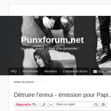
Punxforum.net
Le punk, avant, c'était d'la dynamite !
FAQ
Rechercher
Membres
L’équipe du forum
Nous cont
Index du forum
Détruire l'ennui - émission pour Papi..
Recherc
Rec
Répondre