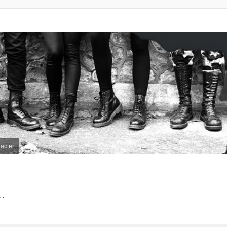
acter
.
her
herche avancée