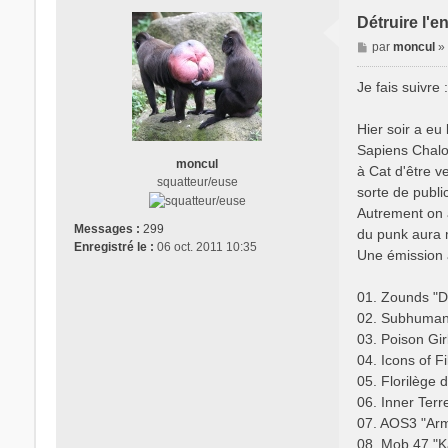
Détruire l'e
M
par
moncul
e
s
Je fais suivre :
s
a
Hier soir a eu
g
Sapiens Chalot
e
moncul
à Cat d'être v
squatteur/euse
sorte de public
Autrement on a
Messages :
299
du punk aura m
Enregistré le :
06 oct. 2011 10:35
Une émission à
01. Zounds "De
02. Subhumans
03. Poison Gi
04. Icons of F
05. Florilège 
06. Inner Terr
07. AOS3 "Armc
08. Mob 47 "K