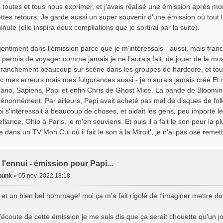
toutes et tous nous exprimer, et j'avais réalisé une émission après mo
ettes retours. Je garde aussi un super souvenir d'une émission où tou
ute (elle inspira deux compilations que je sortirai par la suite).
entiment dans l'émission parce que je m'intéressais - aussi, mais fra
permis de voyager comme jamais je ne l'aurais fait, de jouer de la mus
 franchement beaucoup sur scène dans les groupes de hardcore, et tout
c mes erreurs mais mes fulgurances aussi - je n'aurais jamais créé Et mo
rio, Sapiens, Papi et enfin Chris de Ghost Mice. La bande de Blooming
normément. Par ailleurs, Papi avait acheté pas mal de disques de folk
i s'intéressait à beaucoup de choses, et aidait les gens, peu importe le st
iance, Ohio à Paris, je m'en souviens. Et puis il a fait le son pour la plu
dans un TV Mon Cul où il fait le son à la Miroit', je n'ai pas osé remett
 l'ennui - émission pour Papi...
punk
»
05 nov. 2022 18:18
 et un bien bel hommage! moi ça m'a fait rigolé de t'imaginer mettre du
'écoute de cette émission je me suis dis que ça serait chouette qu'un j