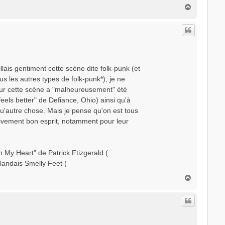
H
a
u
t
illais gentiment cette scène dite folk-punk (et
ous les autres types de folk-punk*), je ne
our cette scène a "malheureusement" été
els better" de Defiance, Ohio) ainsi qu'à
 qu'autre chose. Mais je pense qu'on est tous
ctivement bon esprit, notamment pour leur
n My Heart" de Patrick Ftizgerald (
landais Smelly Feet (
H
a
u
t