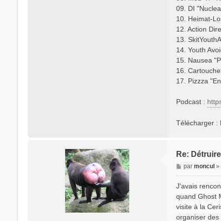
09. DI "Nuclea
10. Heimat-Lo
12. Action Dir
13. SkitYouthA
14. Youth Avoi
15. Nausea "Pr
16. Cartouche 
17. Pizzza "En
Podcast :
http
Télécharger : 
Re: Détruire
M
par
moncul
e
s
J'avais rencon
s
quand Ghost Mi
a
visite à la Cer
g
organiser des 
e