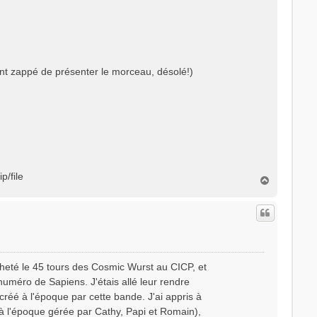
ment zappé de présenter le morceau, désolé!)
p/file
H
a
u
t
cheté le 45 tours des Cosmic Wurst au CICP, et
uméro de Sapiens. J'étais allé leur rendre
ga créé à l'époque par cette bande. J'ai appris à
 (à l'époque gérée par Cathy, Papi et Romain),