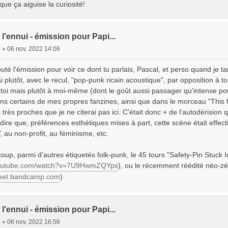
que ça aiguise la curiosité!
 l'ennui - émission pour Papi...
e
»
06 nov. 2022 14:06
outé l'émission pour voir ce dont tu parlais, Pascal, et perso quand je ta
i plutôt, avec le recul, "pop-punk ricain acoustique", par opposition à t
 toi mais plutôt à moi-même (dont le goût aussi passager qu'intense p
 certains de mes propres fanzines, ainsi que dans le morceau "This fe
très proches que je ne citerai pas ici. C'était donc + de l'autodérision
dire que, préférences esthétiques mises à part, cette scène était effe
, au non-profit, au féminisme, etc.
oup, parmi d'autres étiquetés folk-punk, le 45 tours "Safety-Pin Stuck I
youtube.com/watch?v=7U9HwmZQYps
), ou le récemment réédité néo-zé
yfeet.bandcamp.com
)
 l'ennui - émission pour Papi...
e
»
06 nov. 2022 16:56