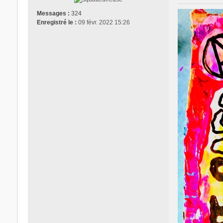
e
s
Messages :
324
s
Enregistré le :
09 févr. 2022 15:26
a
g
e