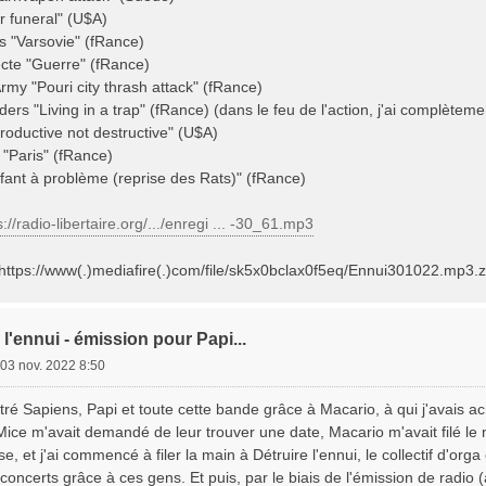
r funeral" (U$A)
s "Varsovie" (fRance)
ecte "Guerre" (fRance)
rmy "Pouri city thrash attack" (fRance)
ders "Living in a trap" (fRance) (dans le feu de l'action, j'ai complète
oductive not destructive" (U$A)
"Paris" (fRance)
fant à problème (reprise des Rats)" (fRance)
s://radio-libertaire.org/.../enregi ... -30_61.mp3
https://www(.)mediafire(.)com/file/sk5x0bclax0f5eq/Ennui301022.mp3.zi
 l'ennui - émission pour Papi...
»
03 nov. 2022 8:50
tré Sapiens, Papi et toute cette bande grâce à Macario, à qui j'avais a
ce m'avait demandé de leur trouver une date, Macario m'avait filé le n
ise, et j'ai commencé à filer la main à Détruire l'ennui, le collectif d'or
concerts grâce à ces gens. Et puis, par le biais de l'émission de radio