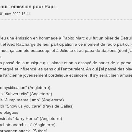
nnui - émission pour Papi...
»
01 nov. 2022 16:44
 lieu une émission en hommage à Papito Marc qui fut un pilier de Détrui
 et Alex Ratcharge de leur participation à ce moment de radio particulie
enue, ça compte beaucoup, et à Juliette et au papa de Sapiens (dont j'
.
 passé de la musique qu'il aimait et on a essayé de parler de la personne
arqué et influencé les gens qui l'entouraient. Ah oui j'ai passé des bla
 l'ancienne joyeusement bordélique et sincère. Il s'y serait bien amusé
mystification" (Angleterre)
 "Subvert city" (Angleterre)
rls "Jump mama jump" (Angleterre)
ilth "Show us you care" (Pays de Galles)
de blagues
estrials "Barry Horne" (Angleterre)
hair anarchists" (Angleterre)
arnvapen attack" (Suède)