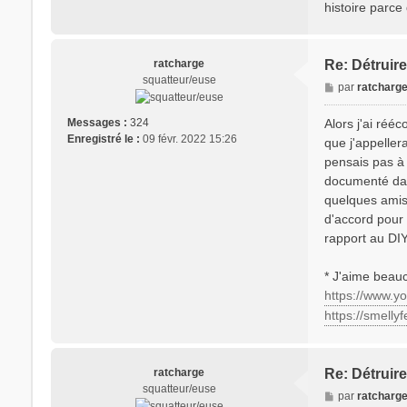
histoire parce 
e
ratcharge
Re: Détruire
squatteur/euse
M
par
ratcharg
e
s
Alors j'ai rééc
Messages :
324
s
Enregistré le :
09 févr. 2022 15:26
que j'appellera
a
pensais pas à
g
documenté dans
e
quelques amis 
d'accord pour 
rapport au DIY
* J'aime beauc
https://www.
https://smell
ratcharge
Re: Détruire
squatteur/euse
M
par
ratcharg