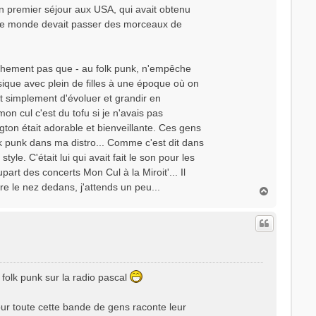
n premier séjour aux USA, qui avait obtenu
t le monde devait passer des morceaux de
nchement pas que - au folk punk, n'empêche
ique avec plein de filles à une époque où on
 simplement d'évoluer et grandir en
n cul c'est du tofu si je n'avais pas
ton était adorable et bienveillante. Ces gens
 punk dans ma distro... Comme c'est dit dans
yle. C'était lui qui avait fait le son pour les
part des concerts Mon Cul à la Miroit'... Il
re le nez dedans, j'attends un peu...
H
a
u
t
 folk punk sur la radio pascal
our toute cette bande de gens raconte leur