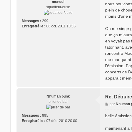
moncul
nous pouvions 
squatteur/euse
plein de chou
moins d'une min
Messages :
299
Enregistré le :
06 oct. 2011 10:35
On me singe g
que ça m'aura 
en voyait pas
tâtonnant, ave
rencontré Maca
me manquent é
l'émission, Pap
concerts de Def
apparaît même 
Nhuman punk
Re: Détruire
pilier de bar
M
par
Nhuman 
e
s
belle émission
Messages :
995
s
Enregistré le :
07 déc. 2010 20:00
a
maintenant à l
g