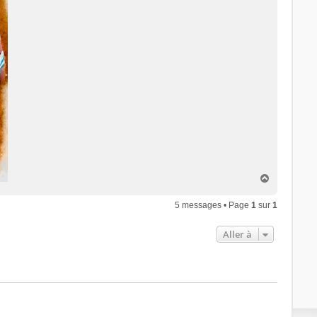
H
a
u
5 messages • Page
1
sur
1
t
Aller à