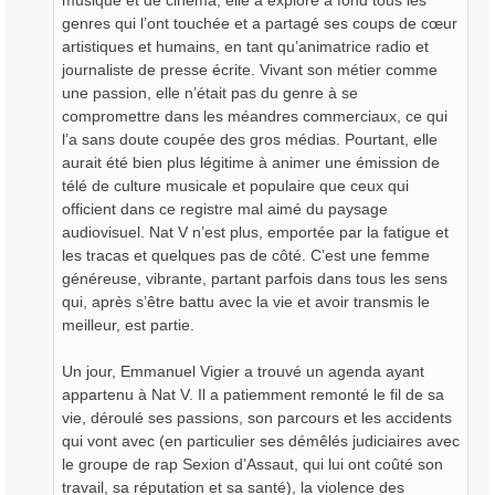
musique et de cinéma, elle a exploré à fond tous les
genres qui l’ont touchée et a partagé ses coups de cœur
artistiques et humains, en tant qu’animatrice radio et
journaliste de presse écrite. Vivant son métier comme
une passion, elle n’était pas du genre à se
compromettre dans les méandres commerciaux, ce qui
l’a sans doute coupée des gros médias. Pourtant, elle
aurait été bien plus légitime à animer une émission de
télé de culture musicale et populaire que ceux qui
officient dans ce registre mal aimé du paysage
audiovisuel. Nat V n’est plus, emportée par la fatigue et
les tracas et quelques pas de côté. C’est une femme
généreuse, vibrante, partant parfois dans tous les sens
qui, après s’être battu avec la vie et avoir transmis le
meilleur, est partie.
Un jour, Emmanuel Vigier a trouvé un agenda ayant
appartenu à Nat V. Il a patiemment remonté le fil de sa
vie, déroulé ses passions, son parcours et les accidents
qui vont avec (en particulier ses démêlés judiciaires avec
le groupe de rap Sexion d’Assaut, qui lui ont coûté son
travail, sa réputation et sa santé), la violence des