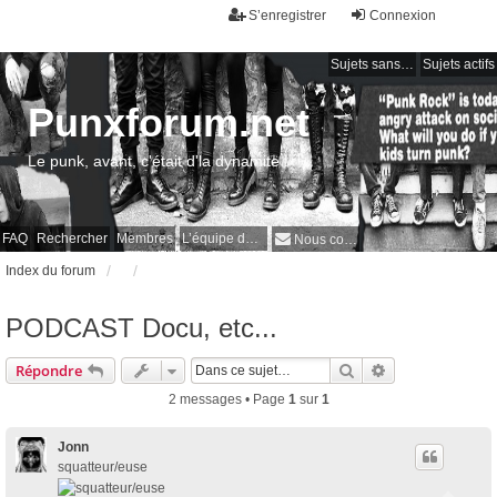
S’enregistrer
Connexion
Sujets sans réponse
Sujets actifs
Punxforum.net
Le punk, avant, c'était d'la dynamite !
FAQ
Rechercher
Membres
L’équipe du forum
Nous contacter
Index du forum
PODCAST Docu, etc...
Rechercher
Recherche avan
Répondre
2 messages • Page
1
sur
1
Jonn
squatteur/euse