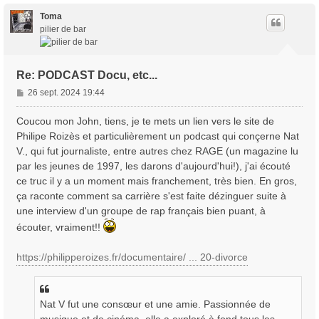
u
t
Toma
pilier de bar
Re: PODCAST Docu, etc...
M
26 sept. 2024 19:44
e
s
Coucou mon John, tiens, je te mets un lien vers le site de
s
Philipe Roizès et particulièrement un podcast qui conçerne Nat
a
V., qui fut journaliste, entre autres chez RAGE (un magazine lu
g
par les jeunes de 1997, les darons d'aujourd'hui!), j'ai écouté
e
ce truc il y a un moment mais franchement, très bien. En gros,
ça raconte comment sa carrière s'est faite dézinguer suite à
une interview d'un groupe de rap français bien puant, à
écouter, vraiment!!
https://philipperoizes.fr/documentaire/ ... 20-divorce
Nat V fut une consœur et une amie. Passionnée de