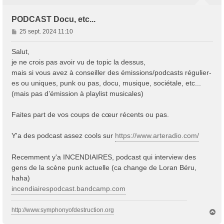
PODCAST Docu, etc...
M
25 sept. 2024 11:10
e
s
Salut,
s
je ne crois pas avoir vu de topic la dessus,
a
mais si vous avez à conseiller des émissions/podcasts régulier-
g
es ou uniques, punk ou pas, docu, musique, sociétale, etc...
e
(mais pas d’émission à playlist musicales)
Faites part de vos coups de cœur récents ou pas.
Y'a des podcast assez cools sur
https://www.arteradio.com/
Recemment y'a INCENDIAIRES, podcast qui interview des
gens de la scène punk actuelle (ca change de Loran Béru,
haha)
incendiairespodcast.bandcamp.com
http://www.symphonyofdestruction.org
H
a