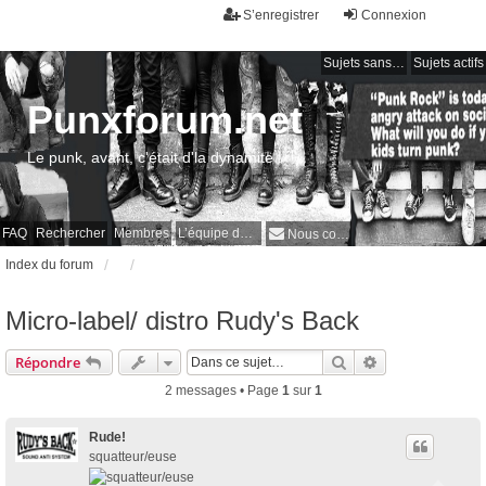
S’enregistrer
Connexion
Sujets sans réponse
Sujets actifs
Punxforum.net
Le punk, avant, c'était d'la dynamite !
FAQ
Rechercher
Membres
L’équipe du forum
Nous contacter
Index du forum
Micro-label/ distro Rudy's Back
Rechercher
Recherche avan
Répondre
2 messages • Page
1
sur
1
Rude!
squatteur/euse