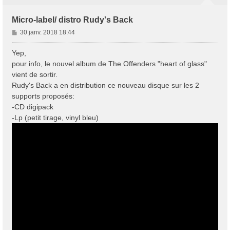
Micro-label/ distro Rudy's Back
M
30 janv. 2018 18:44
e
s
Yep,
s
pour info, le nouvel album de The Offenders "heart of glass"
a
vient de sortir.
g
Rudy's Back a en distribution ce nouveau disque sur les 2
e
supports proposés:
-CD digipack
-Lp (petit tirage, vinyl bleu)