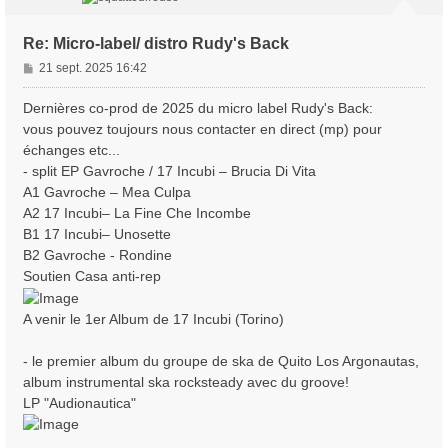
Re: Micro-label/ distro Rudy's Back
M
21 sept. 2025 16:42
e
s
Dernières co-prod de 2025 du micro label Rudy's Back:
s
vous pouvez toujours nous contacter en direct (mp) pour
a
échanges etc...
g
- split EP Gavroche / 17 Incubi – Brucia Di Vita
e
A1 Gavroche – Mea Culpa
A2 17 Incubi– La Fine Che Incombe
B1 17 Incubi– Unosette
B2 Gavroche - Rondine
Soutien Casa anti-rep
A venir le 1er Album de 17 Incubi (Torino)
- le premier album du groupe de ska de Quito Los Argonautas,
album instrumental ska rocksteady avec du groove!
LP "Audionautica"