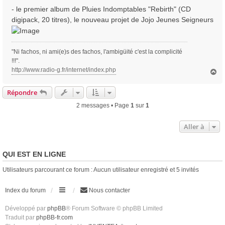
- le premier album de Pluies Indomptables "Rebirth" (CD
digipack, 20 titres), le nouveau projet de Jojo Jeunes Seigneurs
"Ni fachos, ni ami(e)s des fachos, l'ambigüité c'est la complicité
!!!".
http://www.radio-g.fr/internet/index.php
H
a
u
Répondre
t
2 messages • Page
1
sur
1
Aller à
QUI EST EN LIGNE
Utilisateurs parcourant ce forum : Aucun utilisateur enregistré et 5 invités
Index du forum
Nous contacter
Développé par
phpBB
® Forum Software © phpBB Limited
Traduit par
phpBB-fr.com