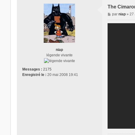
The Cimaro
M
par
niap
»
27 
e
s
s
a
g
e
niap
légende vivante
Messages :
2175
Enregistré le :
20 mai 2008 19:41