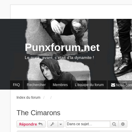
Punxforum.net
Le punk, avant, c'était d'la dynamite !
FAQ
Rechercher
Membres
L’équipe du forum
Nous cont
Index du forum
The Cimarons
Recherc
Rec
Répondre