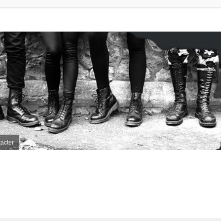
acter
her
herche avancée