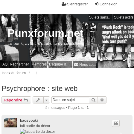
S’enregistrer
Connexion
Sujets sans réponse
Sujets actifs
Punxforum.net
Le punk, avant, c'était d'la dynamite !
FAQ
Rechercher
Membres
L’équipe du forum
Nous contacter
Index du forum
Psychrophore : site web
Rechercher
Recherche avan
Répondre
5 messages • Page
1
sur
1
kaosyouki
fait partie du décor