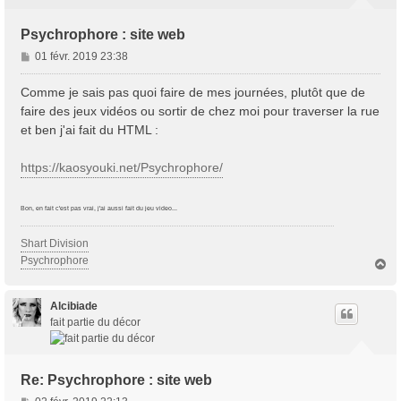
Psychrophore : site web
M
01 févr. 2019 23:38
e
s
Comme je sais pas quoi faire de mes journées, plutôt que de
s
faire des jeux vidéos ou sortir de chez moi pour traverser la rue
a
et ben j'ai fait du HTML :
g
e
https://kaosyouki.net/Psychrophore/
Bon, en fait c'est pas vrai, j'ai aussi fait du jeu video...
Shart Division
Psychrophore
H
a
u
t
Alcibiade
fait partie du décor
Re: Psychrophore : site web