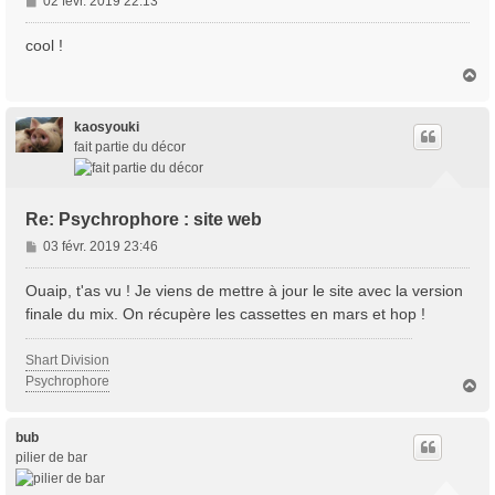
M
02 févr. 2019 22:13
e
s
cool !
s
H
a
a
g
u
e
t
kaosyouki
fait partie du décor
Re: Psychrophore : site web
M
03 févr. 2019 23:46
e
s
Ouaip, t'as vu ! Je viens de mettre à jour le site avec la version
s
finale du mix. On récupère les cassettes en mars et hop !
a
g
Shart Division
e
Psychrophore
H
a
u
t
bub
pilier de bar