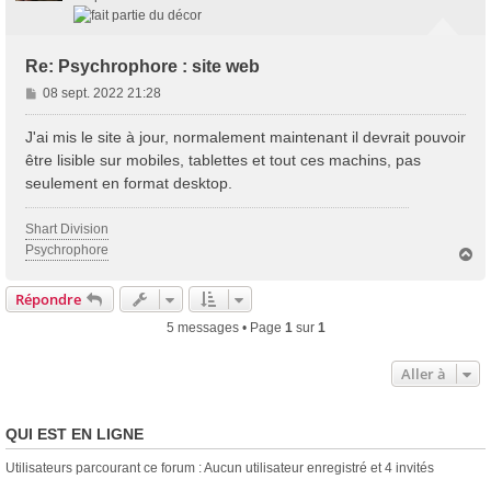
Re: Psychrophore : site web
M
08 sept. 2022 21:28
e
s
J'ai mis le site à jour, normalement maintenant il devrait pouvoir
s
être lisible sur mobiles, tablettes et tout ces machins, pas
a
seulement en format desktop.
g
e
Shart Division
Psychrophore
H
a
u
Répondre
t
5 messages • Page
1
sur
1
Aller à
QUI EST EN LIGNE
Utilisateurs parcourant ce forum : Aucun utilisateur enregistré et 4 invités