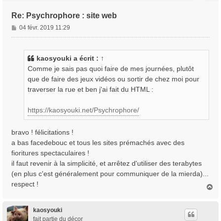
Re: Psychrophore : site web
M
04 févr. 2019 11:29
e
s
s
kaosyouki
a écrit :
↑
a
Comme je sais pas quoi faire de mes journées, plutôt
g
que de faire des jeux vidéos ou sortir de chez moi pour
e
traverser la rue et ben j'ai fait du HTML :
https://kaosyouki.net/Psychrophore/
bravo ! félicitations !
a bas facedebouc et tous les sites prémachés avec des
fioritures spectaculaires !
il faut revenir à la simplicité, et arrêtez d'utiliser des terabytes
(en plus c'est généralement pour communiquer de la mierda)...
respect !
H
a
u
t
kaosyouki
fait partie du décor