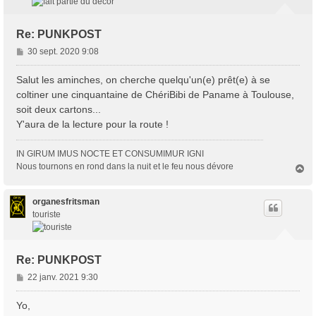
Re: PUNKPOST
M
30 sept. 2020 9:08
e
s
Salut les aminches, on cherche quelqu'un(e) prêt(e) à se
s
coltiner une cinquantaine de ChériBibi de Paname à Toulouse,
a
soit deux cartons...
g
Y'aura de la lecture pour la route !
e
IN GIRUM IMUS NOCTE ET CONSUMIMUR IGNI
Nous tournons en rond dans la nuit et le feu nous dévore
H
a
u
t
organesfritsman
touriste
Re: PUNKPOST
M
22 janv. 2021 9:30
e
s
Yo,
s