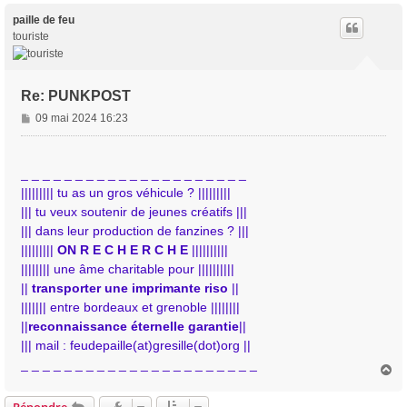
u
t
paille de feu
touriste
Re: PUNKPOST
M
09 mai 2024 16:23
e
s
s
_ _ _ _ _ _ _ _ _ _ _ _ _ _ _ _ _ _ _ _ _
a
||||||||| tu as un gros véhicule ? |||||||||
g
||| tu veux soutenir de jeunes créatifs |||
e
||| dans leur production de fanzines ? |||
|||||||||
ON R E C H E R C H E
||||||||||
|||||||| une âme charitable pour ||||||||||
||
transporter une imprimante riso
||
||||||| entre bordeaux et grenoble ||||||||
||
reconnaissance éternelle garantie
||
||| mail : feudepaille(at)gresille(dot)org ||
_ _ _ _ _ _ _ _ _ _ _ _ _ _ _ _ _ _ _ _ _ _
H
a
u
Répondre