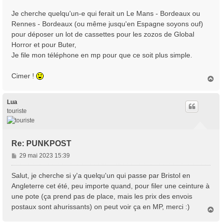
a
Je cherche quelqu'un-e qui ferait un Le Mans - Bordeaux ou
g
Rennes - Bordeaux (ou même jusqu'en Espagne soyons ouf)
e
pour déposer un lot de cassettes pour les zozos de Global
Horror et pour Buter,
Je file mon téléphone en mp pour que ce soit plus simple.
Cimer !
H
a
u
t
Lua
touriste
Re: PUNKPOST
M
29 mai 2023 15:39
e
s
Salut, je cherche si y'a quelqu'un qui passe par Bristol en
s
Angleterre cet été, peu importe quand, pour filer une ceinture à
a
une pote (ça prend pas de place, mais les prix des envois
g
postaux sont ahurissants) on peut voir ça en MP, merci :)
e
H
a