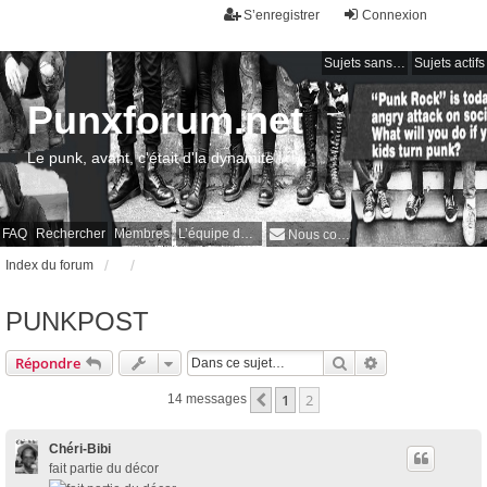
S’enregistrer
Connexion
Sujets sans réponse
Sujets actifs
Punxforum.net
Le punk, avant, c'était d'la dynamite !
FAQ
Rechercher
Membres
L’équipe du forum
Nous contacter
Index du forum
PUNKPOST
Rechercher
Recherche avan
Répondre
1
2
Précédente
14 messages
Chéri-Bibi
fait partie du décor