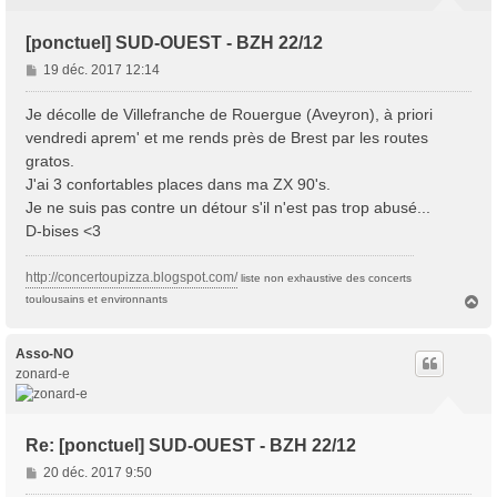
[ponctuel] SUD-OUEST - BZH 22/12
M
19 déc. 2017 12:14
e
s
Je décolle de Villefranche de Rouergue (Aveyron), à priori
s
vendredi aprem' et me rends près de Brest par les routes
a
gratos.
g
J'ai 3 confortables places dans ma ZX 90's.
e
Je ne suis pas contre un détour s'il n'est pas trop abusé...
D-bises <3
http://concertoupizza.blogspot.com/
liste non exhaustive des concerts
H
toulousains et environnants
a
u
t
Asso-NO
zonard-e
Re: [ponctuel] SUD-OUEST - BZH 22/12
M
20 déc. 2017 9:50
e