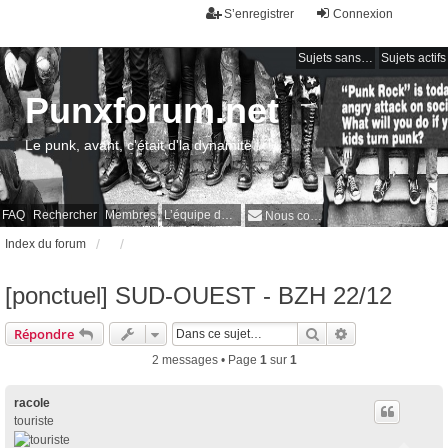
S’enregistrer
Connexion
Sujets sans réponse
Sujets actifs
Punxforum.net
Le punk, avant, c'était d'la dynamite !
FAQ
Rechercher
Membres
L’équipe du forum
Nous contacter
Index du forum
[ponctuel] SUD-OUEST - BZH 22/12
Rechercher
Recherche avan
Répondre
2 messages • Page
1
sur
1
racole
touriste