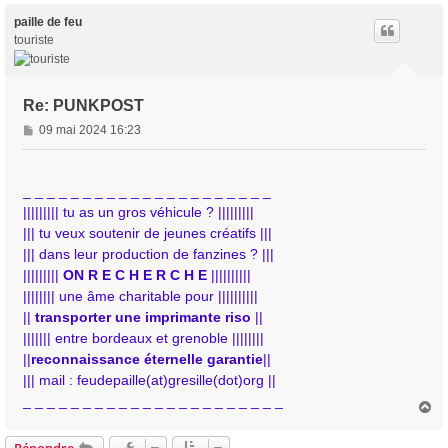
u
t
paille de feu
touriste
Re: PUNKPOST
M
09 mai 2024 16:23
e
s
s
_ _ _ _ _ _ _ _ _ _ _ _ _ _ _ _ _ _ _ _ _
a
||||||||| tu as un gros véhicule ? |||||||||
g
||| tu veux soutenir de jeunes créatifs |||
e
||| dans leur production de fanzines ? |||
|||||||||
ON R E C H E R C H E
||||||||||
|||||||| une âme charitable pour ||||||||||
||
transporter une imprimante riso
||
||||||| entre bordeaux et grenoble ||||||||
||
reconnaissance éternelle garantie
||
||| mail : feudepaille(at)gresille(dot)org ||
_ _ _ _ _ _ _ _ _ _ _ _ _ _ _ _ _ _ _ _ _ _
H
a
u
Répondre