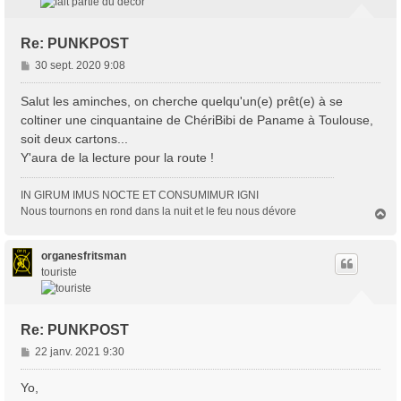
Re: PUNKPOST
M
30 sept. 2020 9:08
e
s
Salut les aminches, on cherche quelqu'un(e) prêt(e) à se
s
coltiner une cinquantaine de ChériBibi de Paname à Toulouse,
a
soit deux cartons...
g
Y'aura de la lecture pour la route !
e
IN GIRUM IMUS NOCTE ET CONSUMIMUR IGNI
Nous tournons en rond dans la nuit et le feu nous dévore
H
a
u
t
organesfritsman
touriste
Re: PUNKPOST
M
22 janv. 2021 9:30
e
s
Yo,
s