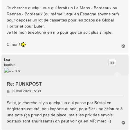
a
Je cherche quelqu'un-e qui ferait un Le Mans - Bordeaux ou
g
Rennes - Bordeaux (ou même jusqu'en Espagne soyons ouf)
e
pour déposer un lot de cassettes pour les zozos de Global
Horror et pour Buter,
Je file mon téléphone en mp pour que ce soit plus simple.
Cimer !
H
a
u
t
Lua
touriste
Re: PUNKPOST
M
29 mai 2023 15:39
e
s
Salut, je cherche si y'a quelqu'un qui passe par Bristol en
s
Angleterre cet été, peu importe quand, pour filer une ceinture à
a
une pote (ça prend pas de place, mais les prix des envois
g
postaux sont ahurissants) on peut voir ça en MP, merci :)
e
H
a