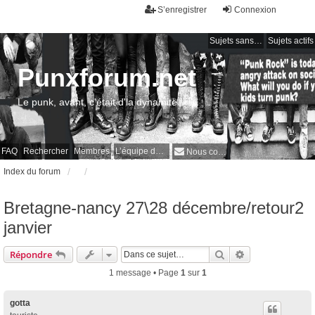
S’enregistrer
Connexion
Sujets sans réponse
Sujets actifs
Punxforum.net
Le punk, avant, c'était d'la dynamite !
FAQ
Rechercher
Membres
L’équipe du forum
Nous contacter
Index du forum
Bretagne-nancy 27\28 décembre/retour2
janvier
Rechercher
Recherche avan
Répondre
1 message • Page
1
sur
1
gotta