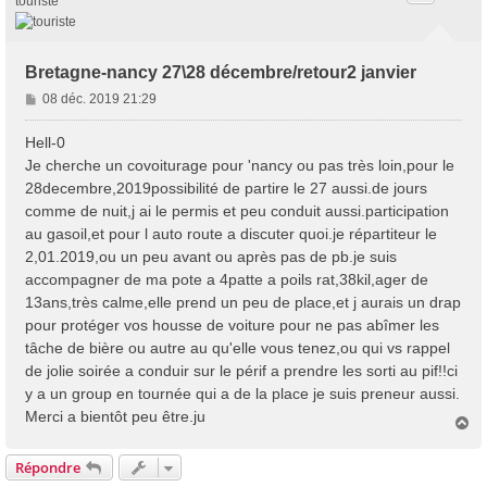
touriste
Bretagne-nancy 27\28 décembre/retour2 janvier
M
08 déc. 2019 21:29
e
s
Hell-0
s
Je cherche un covoiturage pour 'nancy ou pas très loin,pour le
a
28decembre,2019possibilité de partire le 27 aussi.de jours
g
comme de nuit,j ai le permis et peu conduit aussi.participation
e
au gasoil,et pour l auto route a discuter quoi.je répartiteur le
2,01.2019,ou un peu avant ou après pas de pb.je suis
accompagner de ma pote a 4patte a poils rat,38kil,ager de
13ans,très calme,elle prend un peu de place,et j aurais un drap
pour protéger vos housse de voiture pour ne pas abîmer les
tâche de bière ou autre au qu'elle vous tenez,ou qui vs rappel
de jolie soirée a conduir sur le périf a prendre les sorti au pif!!ci
y a un group en tournée qui a de la place je suis preneur aussi.
Merci a bientôt peu être.ju
H
a
u
Répondre
t