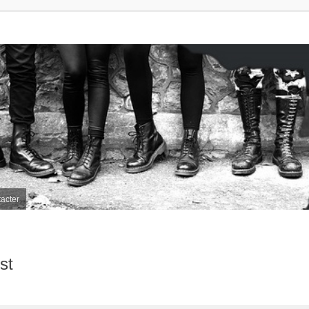
acter
st
her
herche avancée