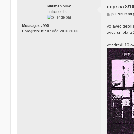
Nhuman punk
deprisa 8/10
pilier de bar
M
par
Nhuman 
e
s
yo avec depris
Messages :
995
s
Enregistré le :
07 déc. 2010 20:00
avec smola à 
a
g
vendredi 10 av
e