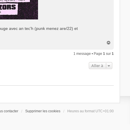
rabuge avec an tec'h (punk menez are/22) et
H
a
u
1 message • Page
1
sur
1
t
Aller à
s contacter
Supprimer les cookies
Heures au format
UTC+01:00