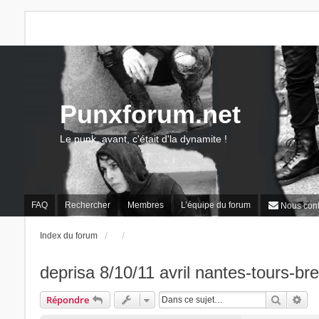
Punxforum.net
Le punk, avant, c'était d'la dynamite !
FAQ
Rechercher
Membres
L’équipe du forum
Nous cont
Index du forum
deprisa 8/10/11 avril nantes-tours-bre
Recherc
Rec
Répondre