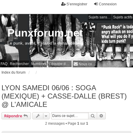
S’enregistrer
Connexion
Sujets sans réponse
Sujets actifs
Punxforum.net
Le punk, avant, c'était d'la dynamite !
FAQ
Rechercher
Membres
L’équipe du forum
Nous contacter
Index du forum
LYON SAMEDI 06/06 : SOGA
(MEXIQUE) + CASSE-DALLE (BREST)
@ L'AMICALE
Rechercher
Recherche avan
Répondre
2 messages • Page
1
sur
1