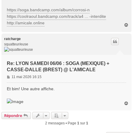
https://soga.bandcamp.com/album/corrosi-n
https://coolraoul.bandcamp.com/track/a4 ... -interdite
http://amicale.online
H
a
u
t
ratcharge
squatteur/euse
Re: LYON SAMEDI 06/06 : SOGA (MEXIQUE) +
CASSE-DALLE (BREST) @ L'AMICALE
M
11 mai 2026 16:15
e
s
Et bim! Une autre affiche.
s
a
H
g
a
e
u
Répondre
t
2 messages • Page
1
sur
1