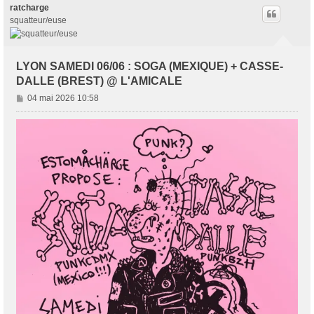
ratcharge
squatteur/euse
LYON SAMEDI 06/06 : SOGA (MEXIQUE) + CASSE-
DALLE (BREST) @ L'AMICALE
M
04 mai 2026 10:58
e
s
s
a
g
e