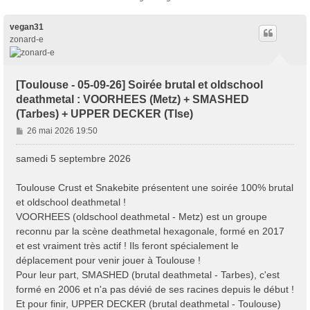
vegan31
zonard-e
[Toulouse - 05-09-26] Soirée brutal et oldschool
deathmetal : VOORHEES (Metz) + SMASHED
(Tarbes) + UPPER DECKER (Tlse)
M
26 mai 2026 19:50
e
s
samedi 5 septembre 2026
s
a
Toulouse Crust et Snakebite présentent une soirée 100% brutal
g
et oldschool deathmetal !
e
VOORHEES (oldschool deathmetal - Metz) est un groupe
reconnu par la scène deathmetal hexagonale, formé en 2017
et est vraiment très actif ! Ils feront spécialement le
déplacement pour venir jouer à Toulouse !
Pour leur part, SMASHED (brutal deathmetal - Tarbes), c'est
formé en 2006 et n'a pas dévié de ses racines depuis le début !
Et pour finir, UPPER DECKER (brutal deathmetal - Toulouse)