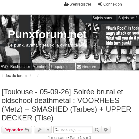
S’enregistrer
Connexion
Sujets sans réponse
Sujets actifs
Punxforum.net
Le punk, avant, c'était d'la dynamite !
FAQ
Rechercher
Membres
L’équipe du forum
Nous contacter
Index du forum
[Toulouse - 05-09-26] Soirée brutal et
oldschool deathmetal : VOORHEES
(Metz) + SMASHED (Tarbes) + UPPER
DECKER (Tlse)
Rechercher
Recherche avan
Répondre
1 message • Page
1
sur
1