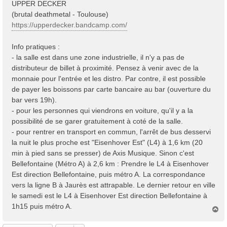
UPPER DECKER
(brutal deathmetal - Toulouse)
https://upperdecker.bandcamp.com/
Info pratiques :
- la salle est dans une zone industrielle, il n'y a pas de
distributeur de billet à proximité. Pensez à venir avec de la
monnaie pour l'entrée et les distro. Par contre, il est possible
de payer les boissons par carte bancaire au bar (ouverture du
bar vers 19h).
- pour les personnes qui viendrons en voiture, qu'il y a la
possibilité de se garer gratuitement à coté de la salle.
- pour rentrer en transport en commun, l'arrêt de bus desservi
la nuit le plus proche est "Eisenhover Est" (L4) à 1,6 km (20
min à pied sans se presser) de Axis Musique. Sinon c'est
Bellefontaine (Métro A) à 2,6 km : Prendre le L4 à Eisenhover
Est direction Bellefontaine, puis métro A. La correspondance
vers la ligne B à Jaurès est attrapable. Le dernier retour en ville
le samedi est le L4 à Eisenhover Est direction Bellefontaine à
1h15 puis métro A.
H
a
u