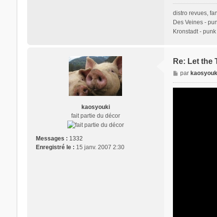
distro revues, fa
Des Veines - punk
Kronstadt - punk r
Re: Let the
M
par
kaosyouk
e
s
s
kaosyouki
a
fait partie du décor
g
e
Messages :
1332
Enregistré le :
15 janv. 2007 2:30