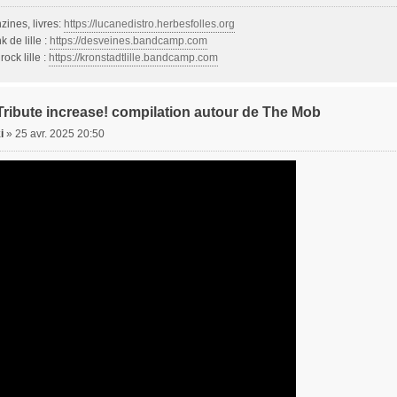
nzines, livres:
https://lucanedistro.herbesfolles.org
 de lille :
https://desveines.bandcamp.com
ock lille :
https://kronstadtlille.bandcamp.com
 Tribute increase! compilation autour de The Mob
i
»
25 avr. 2025 20:50