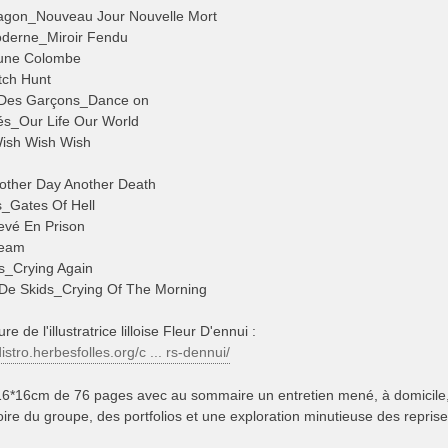
agon_Nouveau Jour Nouvelle Mort
erne_Miroir Fendu
ne Colombe
tch Hunt
Des Garçons_Dance on
s_Our Life Our World
ish Wish Wish
other Day Another Death
s_Gates Of Hell
evé En Prison
eam
s_Crying Again
De Skids_Crying Of The Morning
e de l'illustratrice lilloise Fleur D'ennui :
istro.herbesfolles.org/c ... rs-dennui/
e 16*16cm de 76 pages avec au sommaire un entretien mené, à domicile
toire du groupe, des portfolios et une exploration minutieuse des reprise