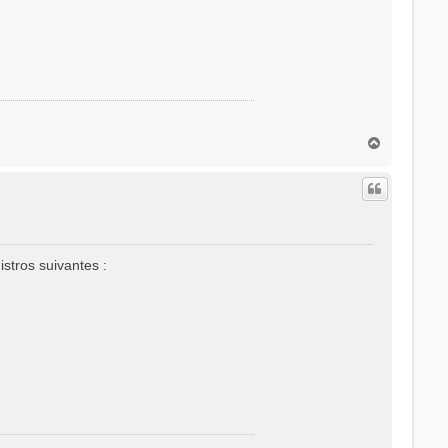
H
a
u
t
istros suivantes :