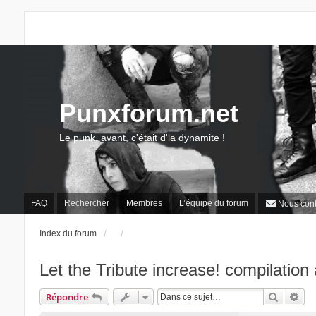
Punxforum.net
Le punk, avant, c'était d'la dynamite !
FAQ
Rechercher
Membres
L’équipe du forum
Nous cont
Index du forum
Let the Tribute increase! compilatio
Recherc
Rec
Répondre