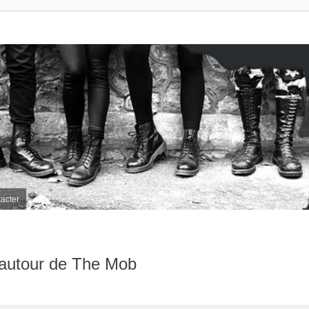
acter
n autour de The Mob
her
herche avancée