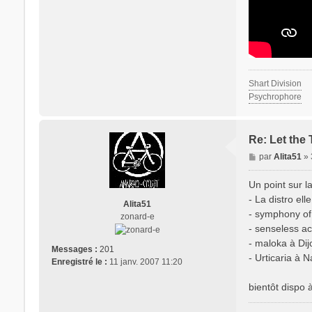
Shart Division
Psychrophore
Re: Let the
M
par
Alita51
»
e
s
Un point sur l
s
- La distro el
Alita51
a
- symphony of 
zonard-e
g
- senseless ac
e
- maloka à Dij
Messages :
201
- Urticaria à 
Enregistré le :
11 janv. 2007 11:20
bientôt dispo 