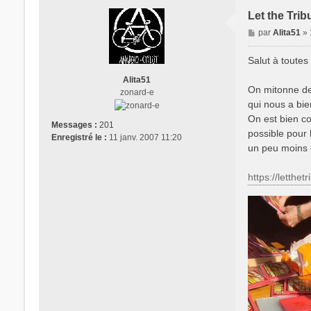
Let the Tri
M
par
Alita51
»
e
s
Salut à toutes 
s
Alita51
a
On mitonne dep
zonard-e
g
qui nous a bie
e
On est bien co
Messages :
201
possible pour 
Enregistré le :
11 janv. 2007 11:20
un peu moins d
https://letthe