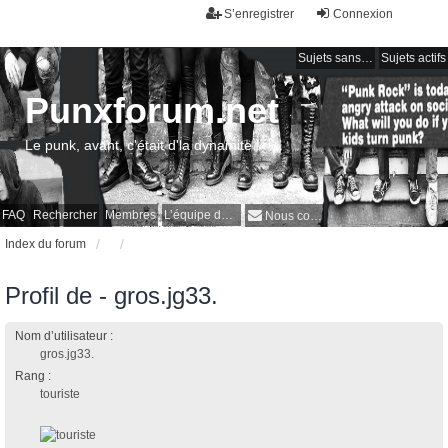
S’enregistrer
Connexion
Sujets sans réponse
Sujets actifs
Punxforum.net
Le punk, avant, c'était d'la dynamite !
FAQ
Rechercher
Membres
L’équipe du forum
Nous contacter
Index du forum
Profil de - gros.jg33.
Nom d’utilisateur :
gros.jg33.
Rang :
touriste